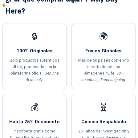
Here?
🔒
🌍
100% Originales
Envíos Globales
Solo productos auténticos
Más de 50 países con envío
4Life, procesados en la
directo desde los
plataforma oficial.
Genuine
almacenes 4Life.
50+
4Life only.
countries, direct shipping.
💰
🧬
Hasta 25% Descuento
Ciencia Respaldada
Inscríbete gratis como
25+ años de investigación y
Cliente Preferente y ahorra
patentes exclusivas de