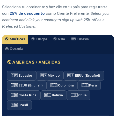
Selecciona tu continente y haz clic en tu país para registrarte
con
25% de descuento
como Cliente Preferente.
Select your
continent and click your country to sign up with 25% off as a
Preferred Customer.
🌎 Américas
🌍 Europa
🌏 Asia
🗺️ Eurasia
🏝️ Oceanía
🌎 AMÉRICAS / AMERICAS
🇪🇨 Ecuador
🇲🇽 México
🇺🇸 EEUU (Español)
🇺🇸 EEUU (English)
🇨🇴 Colombia
🇵🇪 Perú
🇨🇷 Costa Rica
🇧🇴 Bolivia
🇨🇱 Chile
🇧🇷 Brasil