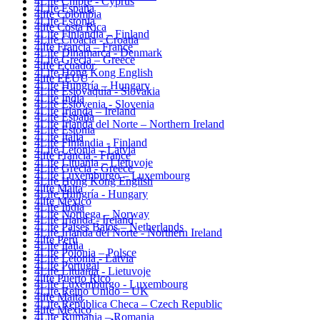
4Life Chipre - Cyprus
4Life España
4life Colombia
4Life Estonia
4life Costa Rica
4Life Finlandia – Finland
4Life Croacia - Croatia
4life Francia – France
4Life Dinamarca - Denmark
4Life Grecia – Greece
4life Ecuador
4Life Hong Kong English
4life EEUU
4Life Hungría – Hungary
4Life Eslovaquia - Slovakia
4Life India
4Life Eslovenia - Slovenia
4Life Irlanda – Ireland
4Life España
4Life Irlanda del Norte – Northern Ireland
4Life Estonia
4Life Italia
4Life Finlandia - Finland
4Life Letonia – Latvia
4life Francia - France
4Life Lituania – Lietuvoje
4Life Grecia - Greece
4Life Luxemburgo – Luxembourg
4Life Hong Kong English
4life Malta
4Life Hungría - Hungary
4life México
4Life India
4Life Noruega – Norway
4Life Irlanda - Ireland
4Life Paises Bajos – Netherlands
4Life Irlanda del Norte - Northern Ireland
4life Perú
4Life Italia
4Life Polonia – Polsce
4Life Letonia - Latvia
4Life Portugal
4Life Lituania - Lietuvoje
4life Puerto Rico
4Life Luxemburgo - Luxembourg
4Life Reino Unido – UK
4life Malta
4Life República Checa – Czech Republic
4life México
4Life Rumania – Romania