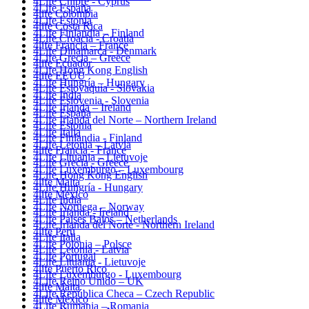
4Life Chipre - Cyprus
4Life España
4life Colombia
4Life Estonia
4life Costa Rica
4Life Finlandia – Finland
4Life Croacia - Croatia
4life Francia – France
4Life Dinamarca - Denmark
4Life Grecia – Greece
4life Ecuador
4Life Hong Kong English
4life EEUU
4Life Hungría – Hungary
4Life Eslovaquia - Slovakia
4Life India
4Life Eslovenia - Slovenia
4Life Irlanda – Ireland
4Life España
4Life Irlanda del Norte – Northern Ireland
4Life Estonia
4Life Italia
4Life Finlandia - Finland
4Life Letonia – Latvia
4life Francia - France
4Life Lituania – Lietuvoje
4Life Grecia - Greece
4Life Luxemburgo – Luxembourg
4Life Hong Kong English
4life Malta
4Life Hungría - Hungary
4life México
4Life India
4Life Noruega – Norway
4Life Irlanda - Ireland
4Life Paises Bajos – Netherlands
4Life Irlanda del Norte - Northern Ireland
4life Perú
4Life Italia
4Life Polonia – Polsce
4Life Letonia - Latvia
4Life Portugal
4Life Lituania - Lietuvoje
4life Puerto Rico
4Life Luxemburgo - Luxembourg
4Life Reino Unido – UK
4life Malta
4Life República Checa – Czech Republic
4life México
4Life Rumania – Romania