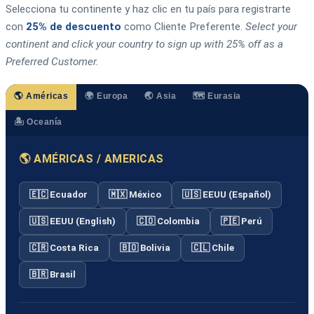
Selecciona tu continente y haz clic en tu país para registrarte
con
25% de descuento
como Cliente Preferente.
Select your
continent and click your country to sign up with 25% off as a
Preferred Customer.
🌎 Américas
🌍 Europa
🌏 Asia
🗺️ Eurasia
🏝️ Oceanía
🌎 AMÉRICAS / AMERICAS
🇪🇨 Ecuador
🇲🇽 México
🇺🇸 EEUU (Español)
🇺🇸 EEUU (English)
🇨🇴 Colombia
🇵🇪 Perú
🇨🇷 Costa Rica
🇧🇴 Bolivia
🇨🇱 Chile
🇧🇷 Brasil