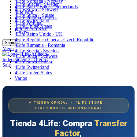
4Life Noruega - Norway
4Life Suecia – Sweden
4Life Paises Bajos - Netherlands
4Life Suiza – Schweiz
4life Perú
4Life Suiza – Suisse
4Life Polonia - Polsce
4Life Switzerland
4Life Portugal
4Life United States
4life Puerto Rico
Varios
4Life Reino Unido - UK
4Life República Checa - Czech Republic
Search
4Life Rumania - Romania
Menu
4Life Suecia - Sweden
4Life Suiza - Schweiz
4Life Suiza - Suisse
4Life Switzerland
4Life United States
Varios
✔ TIENDA OFICIAL · 4LIFE STORE ·
DISTRIBUIDOR INTERNACIONAL
Tienda 4Life: Compra
Transfer
Factor
,