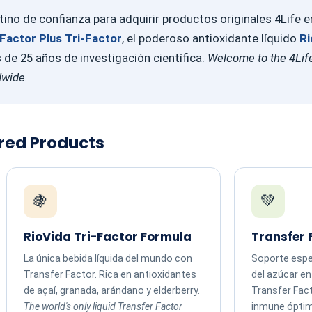
ino de confianza para adquirir productos originales 4Life 
Factor Plus Tri-Factor
, el poderoso antioxidante líquido
Ri
e 25 años de investigación científica.
Welcome to the 4Life
dwide.
ured Products
🍇
💚
RioVida Tri-Factor Formula
Transfer 
La única bebida líquida del mundo con
Soporte espec
Transfer Factor. Rica en antioxidantes
del azúcar e
de açaí, granada, arándano y elderberry.
Transfer Fac
The world's only liquid Transfer Factor
inmune ópti