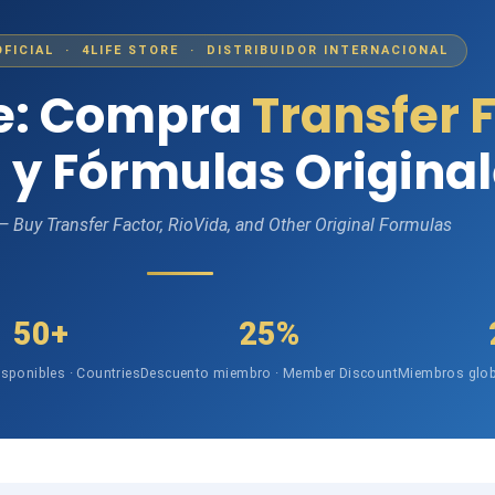
OFICIAL · 4LIFE STORE · DISTRIBUIDOR INTERNACIONAL
fe: Compra
Transfer 
 y Fórmulas Origina
 — Buy Transfer Factor, RioVida, and Other Original Formulas
50+
25%
isponibles · Countries
Descuento miembro · Member Discount
Miembros glob