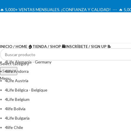
🔥 5,000+ VENTAS MENSUALES. ¡CONFIANZA Y CALIDAD! --- 🔥 5
INICIO / HOME 🏠
TIENDA / SHOP 🛍️
INSCRÍBETE / SIGN UP 📝
4Life Alemania - Germany
Select category
Search
4life Andorra
Menu
4Life Austria
4Life Bélgica - Belgique
4Life Belgium
4life Bolivia
4Life Bulgaria
4life Chile