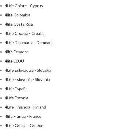
4Life Chipre - Cyprus
4life Colombia
4life Costa Rica
4Life Croacia - Croatia
4Life Dinamarca - Denmark
4life Ecuador
4life EEUU
4Life Eslovaquia - Slovakia
4Life Eslovenia - Slovenia
4Life España
4Life Estonia
4Life Finlandia - Finland
4life Francia - France
4Life Grecia - Greece