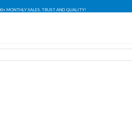
,000+ MONTHLY SALES. TRUST AND QUALITY!
TIENDA OFICIAL / OFFICIAL STORE 🔒