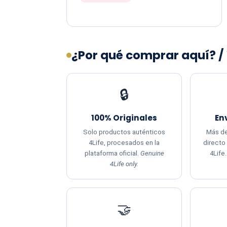
¿Por qué comprar aquí? /
🔒
100% Originales
En
Solo productos auténticos
Más de
4Life, procesados en la
directo
plataforma oficial.
Genuine
4Life
4Life only.
🤝