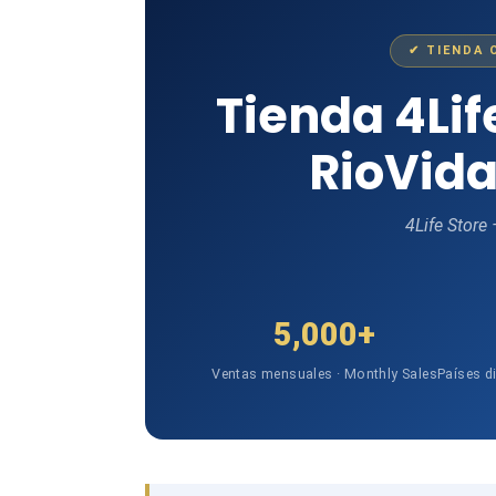
✔ TIENDA 
Tienda 4Li
RioVida
4Life Store
5,000+
Ventas mensuales · Monthly Sales
Países d