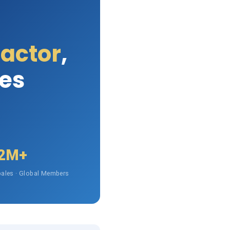
Factor
,
les
2M+
ales · Global Members