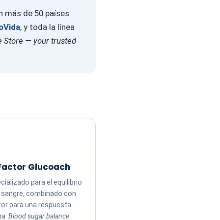
en más de 50 países.
oVida
, y toda la línea
 Store — your trusted
Factor Glucoach
ializado para el equilibrio
n sangre, combinado con
tor para una respuesta
ma.
Blood sugar balance