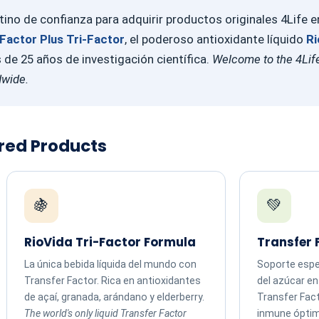
ino de confianza para adquirir productos originales 4Life 
Factor Plus Tri-Factor
, el poderoso antioxidante líquido
Ri
e 25 años de investigación científica.
Welcome to the 4Life
dwide.
ured Products
🍇
💚
RioVida Tri-Factor Formula
Transfer 
La única bebida líquida del mundo con
Soporte espec
Transfer Factor. Rica en antioxidantes
del azúcar e
de açaí, granada, arándano y elderberry.
Transfer Fac
The world's only liquid Transfer Factor
inmune ópti