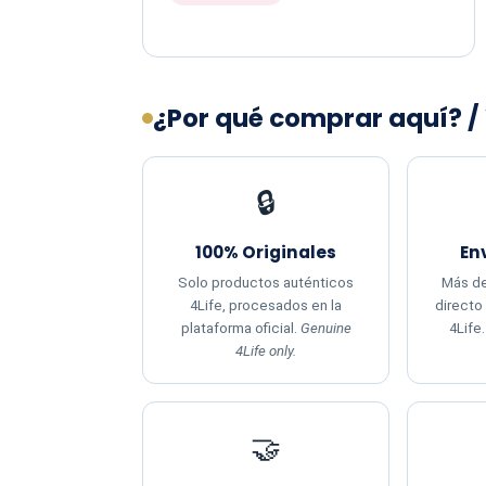
¿Por qué comprar aquí? /
🔒
100% Originales
En
Solo productos auténticos
Más de
4Life, procesados en la
directo
plataforma oficial.
Genuine
4Life
4Life only.
🤝