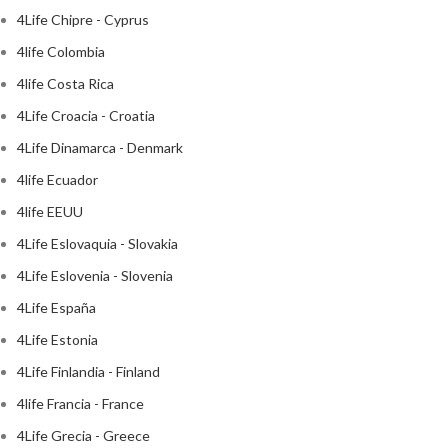
4Life Chipre - Cyprus
4life Colombia
4life Costa Rica
4Life Croacia - Croatia
4Life Dinamarca - Denmark
4life Ecuador
4life EEUU
4Life Eslovaquia - Slovakia
4Life Eslovenia - Slovenia
4Life España
4Life Estonia
4Life Finlandia - Finland
4life Francia - France
4Life Grecia - Greece