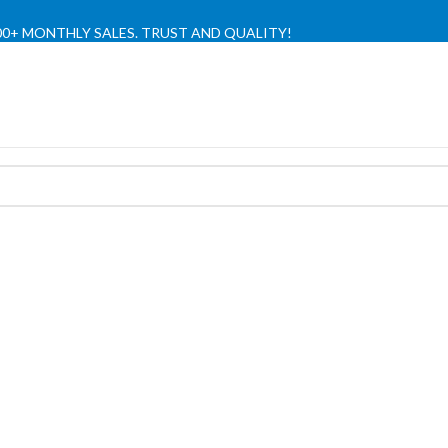
,000+ MONTHLY SALES. TRUST AND QUALITY!
TIENDA OFICIAL / OFFICIAL STORE 🔒