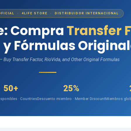
OFICIAL · 4LIFE STORE · DISTRIBUIDOR INTERNACIONAL
fe: Compra
Transfer 
 y Fórmulas Origina
 — Buy Transfer Factor, RioVida, and Other Original Formulas
50+
25%
isponibles · Countries
Descuento miembro · Member Discount
Miembros glob