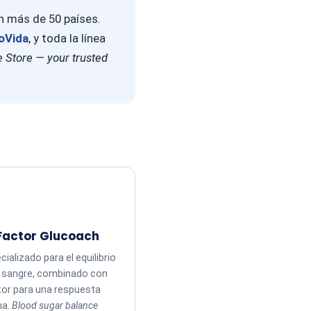
en más de 50 países.
oVida
, y toda la línea
 Store — your trusted
Factor Glucoach
ializado para el equilibrio
n sangre, combinado con
tor para una respuesta
ma.
Blood sugar balance