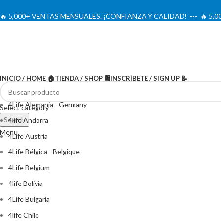
🔥 5,000+ VENTAS MENSUALES. ¡CONFIANZA Y CALIDAD! --- 🔥 5
INICIO / HOME 🏠
TIENDA / SHOP 🛍️
INSCRÍBETE / SIGN UP 📝
4Life Alemania - Germany
Select category
Search
4life Andorra
Menu
4Life Austria
4Life Bélgica - Belgique
4Life Belgium
4life Bolivia
4Life Bulgaria
4life Chile