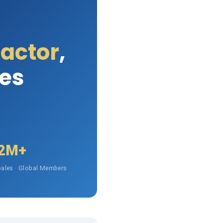
Factor
,
les
2M+
ales · Global Members