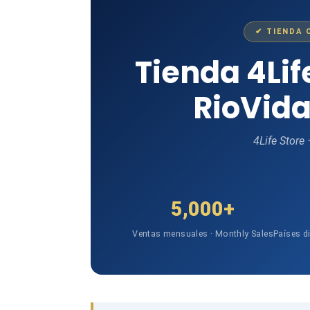
✔ TIENDA 
Tienda 4Li
RioVida
4Life Store
5,000+
Ventas mensuales · Monthly Sales
Países d