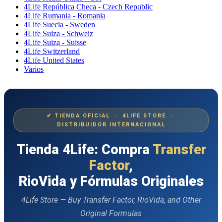
4Life República Checa - Czech Republic
4Life Rumania - Romania
4Life Suecia - Sweden
4Life Suiza - Schweiz
4Life Suiza - Suisse
4Life Switzerland
4Life United States
Varios
✔ TIENDA OFICIAL · 4LIFE STORE ·
DISTRIBUIDOR INTERNACIONAL
Tienda 4Life: Compra
Transfer
Factor
,
RioVida y Fórmulas Originales
4Life Store — Buy Transfer Factor, RioVida, and Other
Original Formulas