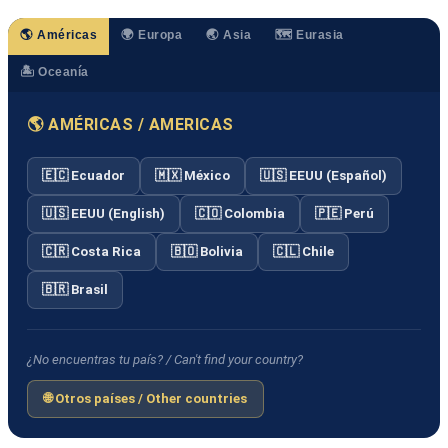
🌎 Américas
🌍 Europa
🌏 Asia
🗺️ Eurasia
🏝️ Oceanía
🌎 AMÉRICAS / AMERICAS
🇪🇨 Ecuador
🇲🇽 México
🇺🇸 EEUU (Español)
🇺🇸 EEUU (English)
🇨🇴 Colombia
🇵🇪 Perú
🇨🇷 Costa Rica
🇧🇴 Bolivia
🇨🇱 Chile
🇧🇷 Brasil
¿No encuentras tu país? / Can't find your country?
🌐 Otros países / Other countries