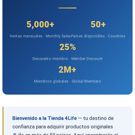
5,000+
50+
Ventas mensuales · Monthly Sales
Países disponibles · Countries
25%
Descuento miembro · Member Discount
2M+
Miembros globales · Global Members
Bienvenido a la Tienda 4Life
— tu destino de
confianza para adquirir productos originales
4Life en más de 50 países. Aquí encontrarás el