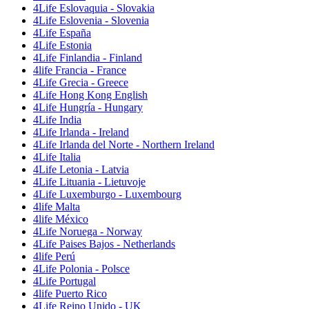
4Life Eslovaquia - Slovakia
4Life Eslovenia - Slovenia
4Life España
4Life Estonia
4Life Finlandia - Finland
4life Francia - France
4Life Grecia - Greece
4Life Hong Kong English
4Life Hungría - Hungary
4Life India
4Life Irlanda - Ireland
4Life Irlanda del Norte - Northern Ireland
4Life Italia
4Life Letonia - Latvia
4Life Lituania - Lietuvoje
4Life Luxemburgo - Luxembourg
4life Malta
4life México
4Life Noruega - Norway
4Life Paises Bajos - Netherlands
4life Perú
4Life Polonia - Polsce
4Life Portugal
4life Puerto Rico
4Life Reino Unido - UK