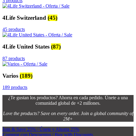
3 products
4Life Switzerland
(45)
45 products
4Life United States
(87)
87 products
Varios
(189)
189 products
¿Te gustan los productos? Ahorra en cada pedido. Únete a una
comunidad global de +2 millones.
Love the products? Save on every order. Join a global community of
2M+
Join & Save 25% / Únete y Ahorra 25%
Comprar con Descuentos / Buy with Discounts