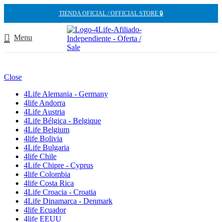
TIENDA OFICIAL / OFFICIAL STORE 🔒
Menu
Close
4Life Alemania - Germany
4life Andorra
4Life Austria
4Life Bélgica - Belgique
4Life Belgium
4life Bolivia
4Life Bulgaria
4life Chile
4Life Chipre - Cyprus
4life Colombia
4life Costa Rica
4Life Croacia - Croatia
4Life Dinamarca - Denmark
4life Ecuador
4life EEUU