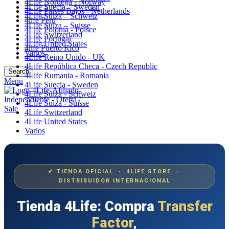
4Life Noruega - Norway
4Life Suecia – Sweden
4Life Paises Bajos - Netherlands
4Life Suiza – Schweiz
4life Perú
4Life Suiza – Suisse
4Life Polonia - Polsce
4Life Switzerland
4Life Portugal
4Life United States
4life Puerto Rico
Varios
4Life Reino Unido - UK
4Life República Checa - Czech Republic
Search
4Life Rumania - Romania
Menu
4Life Suecia - Sweden
4Life Suiza - Schweiz
4Life Suiza - Suisse
4Life Switzerland
4Life United States
Varios
✔ TIENDA OFICIAL · 4LIFE STORE ·
DISTRIBUIDOR INTERNACIONAL
Tienda 4Life: Compra
Transfer
Factor
,