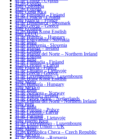
4Life Chipre - Cyprus
4Life España
4life Colombia
4Life Estonia
4life Costa Rica
4Life Finlandia – Finland
4Life Croacia - Croatia
4life Francia – France
4Life Dinamarca - Denmark
4Life Grecia – Greece
4life Ecuador
4Life Hong Kong English
4life EEUU
4Life Hungría – Hungary
4Life Eslovaquia - Slovakia
4Life India
4Life Eslovenia - Slovenia
4Life Irlanda – Ireland
4Life España
4Life Irlanda del Norte – Northern Ireland
4Life Estonia
4Life Italia
4Life Finlandia - Finland
4Life Letonia – Latvia
4life Francia - France
4Life Lituania – Lietuvoje
4Life Grecia - Greece
4Life Luxemburgo – Luxembourg
4Life Hong Kong English
4life Malta
4Life Hungría - Hungary
4life México
4Life India
4Life Noruega – Norway
4Life Irlanda - Ireland
4Life Paises Bajos – Netherlands
4Life Irlanda del Norte - Northern Ireland
4life Perú
4Life Italia
4Life Polonia – Polsce
4Life Letonia - Latvia
4Life Portugal
4Life Lituania - Lietuvoje
4life Puerto Rico
4Life Luxemburgo - Luxembourg
4Life Reino Unido – UK
4life Malta
4Life República Checa – Czech Republic
4life México
4Life Rumania – Romania