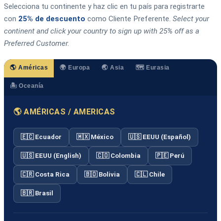
Selecciona tu continente y haz clic en tu país para registrarte
con
25% de descuento
como Cliente Preferente.
Select your
continent and click your country to sign up with 25% off as a
Preferred Customer.
🌎 Américas
🌍 Europa
🌏 Asia
🗺️ Eurasia
🏝️ Oceanía
🌎 AMÉRICAS / AMERICAS
🇪🇨 Ecuador
🇲🇽 México
🇺🇸 EEUU (Español)
🇺🇸 EEUU (English)
🇨🇴 Colombia
🇵🇪 Perú
🇨🇷 Costa Rica
🇧🇴 Bolivia
🇨🇱 Chile
🇧🇷 Brasil