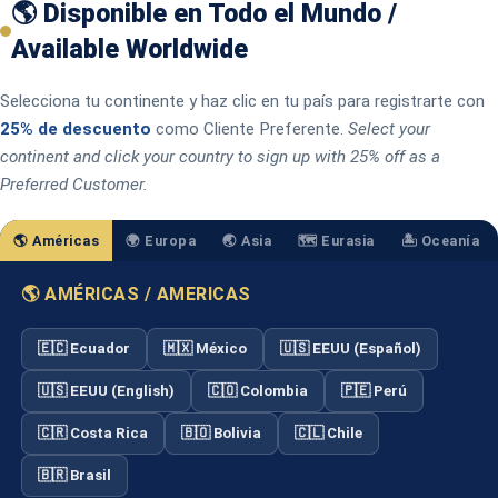
🌎 Disponible en Todo el Mundo /
Available Worldwide
Selecciona tu continente y haz clic en tu país para registrarte con
25% de descuento
como Cliente Preferente.
Select your
continent and click your country to sign up with 25% off as a
Preferred Customer.
🌎 Américas
🌍 Europa
🌏 Asia
🗺️ Eurasia
🏝️ Oceanía
🌎 AMÉRICAS / AMERICAS
🇪🇨 Ecuador
🇲🇽 México
🇺🇸 EEUU (Español)
🇺🇸 EEUU (English)
🇨🇴 Colombia
🇵🇪 Perú
🇨🇷 Costa Rica
🇧🇴 Bolivia
🇨🇱 Chile
🇧🇷 Brasil