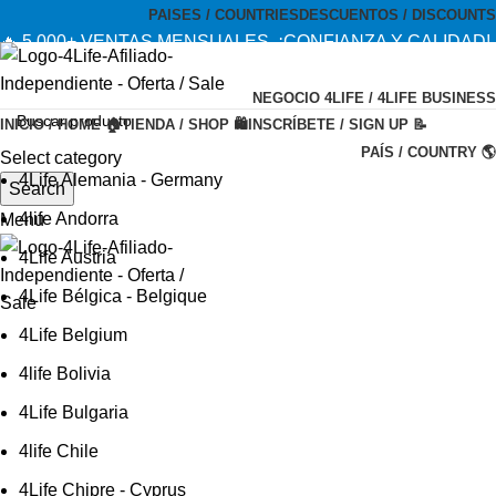
PAISES / COUNTRIES
DESCUENTOS / DISCOUNTS
🔥 5,000+ VENTAS MENSUALES. ¡CONFIANZA Y CALIDAD!
--- 🔥 5,000+ MONTHLY SALES. TRUST AND QUALITY!
NEGOCIO 4LIFE / 4LIFE BUSINESS
TIENDA OFICIAL / OFFICIAL STORE 🔒
INICIO / HOME 🏠
TIENDA / SHOP 🛍️
INSCRÍBETE / SIGN UP 📝
PAÍS / COUNTRY 🌎
Select category
4Life Alemania - Germany
Search
4life Andorra
Menu
4Life Austria
4Life Bélgica - Belgique
4Life Belgium
4life Bolivia
4Life Bulgaria
4life Chile
4Life Chipre - Cyprus