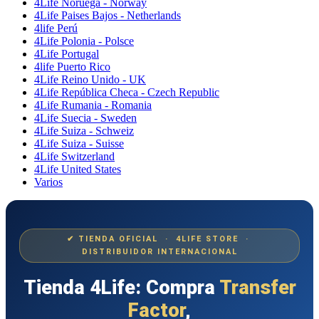
4Life Noruega - Norway
4Life Paises Bajos - Netherlands
4life Perú
4Life Polonia - Polsce
4Life Portugal
4life Puerto Rico
4Life Reino Unido - UK
4Life República Checa - Czech Republic
4Life Rumania - Romania
4Life Suecia - Sweden
4Life Suiza - Schweiz
4Life Suiza - Suisse
4Life Switzerland
4Life United States
Varios
✔ TIENDA OFICIAL · 4LIFE STORE ·
DISTRIBUIDOR INTERNACIONAL
Tienda 4Life: Compra
Transfer
Factor
,