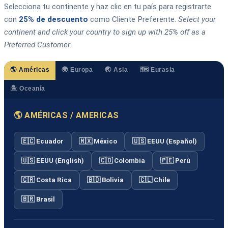
Selecciona tu continente y haz clic en tu país para registrarte
con
25% de descuento
como Cliente Preferente.
Select your
continent and click your country to sign up with 25% off as a
Preferred Customer.
🌎 Américas
🌍 Europa
🌏 Asia
🗺️ Eurasia
🏝️ Oceanía
🌎 AMÉRICAS / AMERICAS
🇪🇨 Ecuador
🇲🇽 México
🇺🇸 EEUU (Español)
🇺🇸 EEUU (English)
🇨🇴 Colombia
🇵🇪 Perú
🇨🇷 Costa Rica
🇧🇴 Bolivia
🇨🇱 Chile
🇧🇷 Brasil