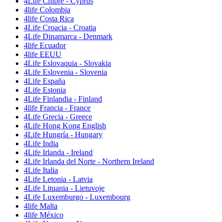
4Life Chipre - Cyprus
4life Colombia
4life Costa Rica
4Life Croacia - Croatia
4Life Dinamarca - Denmark
4life Ecuador
4life EEUU
4Life Eslovaquia - Slovakia
4Life Eslovenia - Slovenia
4Life España
4Life Estonia
4Life Finlandia - Finland
4life Francia - France
4Life Grecia - Greece
4Life Hong Kong English
4Life Hungría - Hungary
4Life India
4Life Irlanda - Ireland
4Life Irlanda del Norte - Northern Ireland
4Life Italia
4Life Letonia - Latvia
4Life Lituania - Lietuvoje
4Life Luxemburgo - Luxembourg
4life Malta
4life México