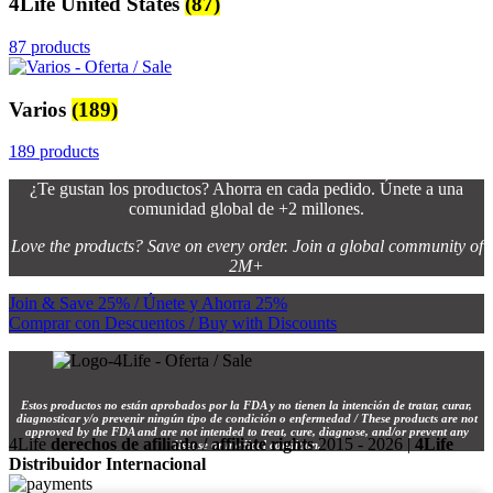
4Life United States
(87)
87 products
Varios
(189)
189 products
¿Te gustan los productos? Ahorra en cada pedido. Únete a una
comunidad global de +2 millones.
Love the products? Save on every order. Join a global community of
2M+
Join & Save 25% / Únete y Ahorra 25%
Comprar con Descuentos / Buy with Discounts
Estos productos no están aprobados por la FDA y no tienen la intención de tratar, curar,
diagnosticar y/o prevenir ningún tipo de condición o enfermedad / These products are not
approved by the FDA and are not intended to treat, cure, diagnose, and/or prevent any
4Life
derechos de afiliado / affiliate rights
2015 - 2026 |
4Life
disease or medical condition.
Distribuidor Internacional