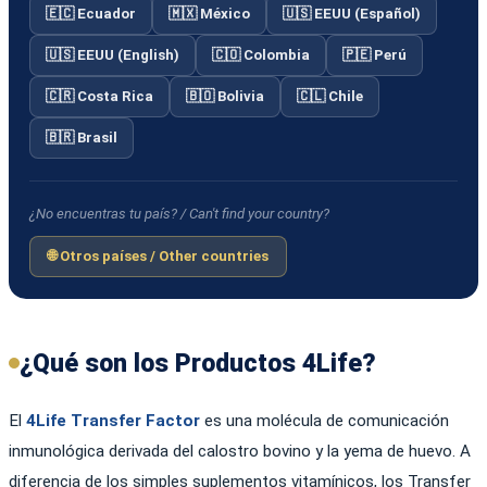
🇪🇨 Ecuador
🇲🇽 México
🇺🇸 EEUU (Español)
🇺🇸 EEUU (English)
🇨🇴 Colombia
🇵🇪 Perú
🇨🇷 Costa Rica
🇧🇴 Bolivia
🇨🇱 Chile
🇧🇷 Brasil
¿No encuentras tu país? / Can't find your country?
🌐 Otros países / Other countries
¿Qué son los Productos 4Life?
El
4Life Transfer Factor
es una molécula de comunicación
inmunológica derivada del calostro bovino y la yema de huevo. A
diferencia de los simples suplementos vitamínicos, los Transfer