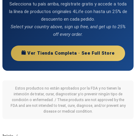
Selecciona tu país arriba, regístrate gratis y accede a toda
la línea de productos originales 4Life con hasta un 25% de
descuento en cada pedido.
Select your country above, sign up free, and get up to 25%
off every order.
🛍️ Ver Tienda Completa · See Full Store
Estos productos no están aprobados por la FDA y no tienen la
intención de tratar, curar, diagnosticar y/o prevenir ningún tipo de
condición o enfermedad. / These products are not approved by the
FDA and are not intended to treat, cure, diagnose, and/or prevent any
disease or medical condition.