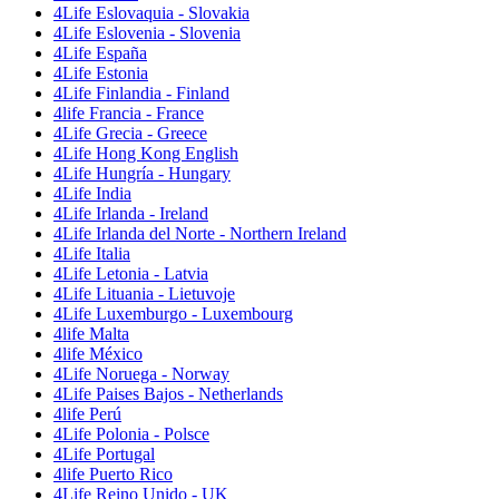
4Life Eslovaquia - Slovakia
4Life Eslovenia - Slovenia
4Life España
4Life Estonia
4Life Finlandia - Finland
4life Francia - France
4Life Grecia - Greece
4Life Hong Kong English
4Life Hungría - Hungary
4Life India
4Life Irlanda - Ireland
4Life Irlanda del Norte - Northern Ireland
4Life Italia
4Life Letonia - Latvia
4Life Lituania - Lietuvoje
4Life Luxemburgo - Luxembourg
4life Malta
4life México
4Life Noruega - Norway
4Life Paises Bajos - Netherlands
4life Perú
4Life Polonia - Polsce
4Life Portugal
4life Puerto Rico
4Life Reino Unido - UK