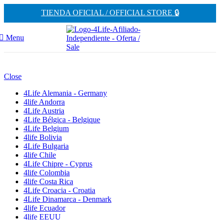
TIENDA OFICIAL / OFFICIAL STORE 🔒
Menu
Close
4Life Alemania - Germany
4life Andorra
4Life Austria
4Life Bélgica - Belgique
4Life Belgium
4life Bolivia
4Life Bulgaria
4life Chile
4Life Chipre - Cyprus
4life Colombia
4life Costa Rica
4Life Croacia - Croatia
4Life Dinamarca - Denmark
4life Ecuador
4life EEUU