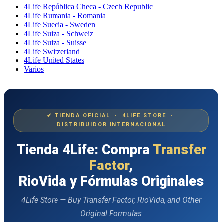
4Life República Checa - Czech Republic
4Life Rumania - Romania
4Life Suecia - Sweden
4Life Suiza - Schweiz
4Life Suiza - Suisse
4Life Switzerland
4Life United States
Varios
✔ TIENDA OFICIAL · 4LIFE STORE ·
DISTRIBUIDOR INTERNACIONAL
Tienda 4Life: Compra
Transfer
Factor
,
RioVida y Fórmulas Originales
4Life Store — Buy Transfer Factor, RioVida, and Other
Original Formulas