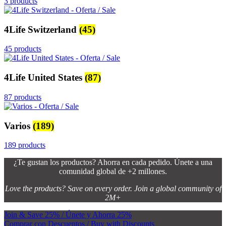
3 products
4Life Switzerland
(45)
45 products
4Life United States
(87)
87 products
Varios
(189)
189 products
¿Te gustan los productos? Ahorra en cada pedido. Únete a una
comunidad global de +2 millones.
Love the products? Save on every order. Join a global community of
2M+
Join & Save 25% / Únete y Ahorra 25%
Comprar con Descuentos / Buy with Discounts