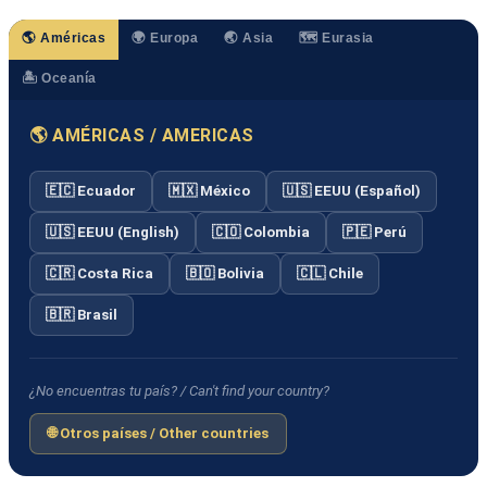
🌎 Américas
🌍 Europa
🌏 Asia
🗺️ Eurasia
🏝️ Oceanía
🌎 AMÉRICAS / AMERICAS
🇪🇨 Ecuador
🇲🇽 México
🇺🇸 EEUU (Español)
🇺🇸 EEUU (English)
🇨🇴 Colombia
🇵🇪 Perú
🇨🇷 Costa Rica
🇧🇴 Bolivia
🇨🇱 Chile
🇧🇷 Brasil
¿No encuentras tu país? / Can't find your country?
🌐 Otros países / Other countries