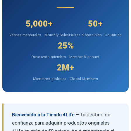
5,000+
50+
Ventas mensuales · Monthly Sales
Países disponibles · Countries
25%
Descuento miembro · Member Discount
2M+
Miembros globales · Global Members
Bienvenido a la Tienda 4Life
— tu destino de
confianza para adquirir productos originales
4Life en más de 50 países. Aquí encontrarás el