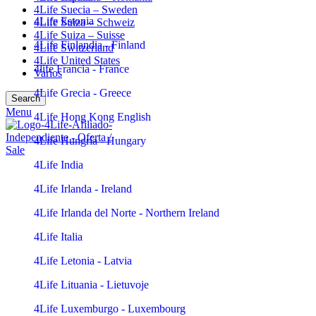
4Life Suecia – Sweden
4Life Estonia
4Life Suiza – Schweiz
4Life Suiza – Suisse
4Life Finlandia - Finland
4Life Switzerland
4Life United States
4life Francia - France
Varios
4Life Grecia - Greece
Search
Menu
4Life Hong Kong English
4Life Hungría - Hungary
4Life India
4Life Irlanda - Ireland
4Life Irlanda del Norte - Northern Ireland
4Life Italia
4Life Letonia - Latvia
4Life Lituania - Lietuvoje
4Life Luxemburgo - Luxembourg