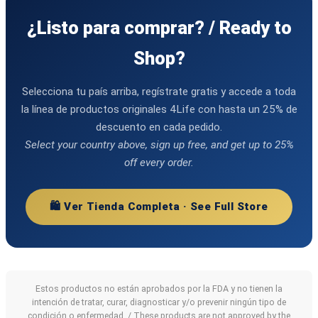
¿Listo para comprar? / Ready to
Shop?
Selecciona tu país arriba, regístrate gratis y accede a toda
la línea de productos originales 4Life con hasta un 25% de
descuento en cada pedido.
Select your country above, sign up free, and get up to 25%
off every order.
🛍️ Ver Tienda Completa · See Full Store
Estos productos no están aprobados por la FDA y no tienen la
intención de tratar, curar, diagnosticar y/o prevenir ningún tipo de
condición o enfermedad. / These products are not approved by the