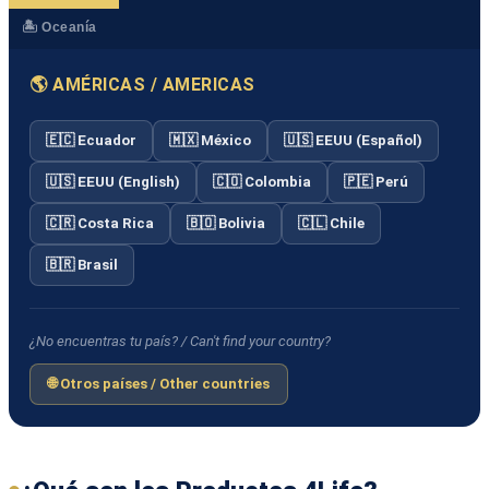
🏝️ Oceanía
🌎 AMÉRICAS / AMERICAS
🇪🇨 Ecuador
🇲🇽 México
🇺🇸 EEUU (Español)
🇺🇸 EEUU (English)
🇨🇴 Colombia
🇵🇪 Perú
🇨🇷 Costa Rica
🇧🇴 Bolivia
🇨🇱 Chile
🇧🇷 Brasil
¿No encuentras tu país? / Can't find your country?
🌐 Otros países / Other countries