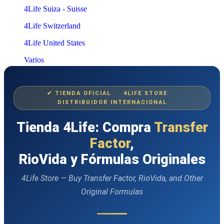
4Life Suiza - Suisse
4Life Switzerland
4Life United States
Varios
✔ TIENDA OFICIAL · 4LIFE STORE ·
DISTRIBUIDOR INTERNACIONAL
Tienda 4Life: Compra
Transfer
Factor
,
RioVida y Fórmulas Originales
4Life Store — Buy Transfer Factor, RioVida, and Other
Original Formulas