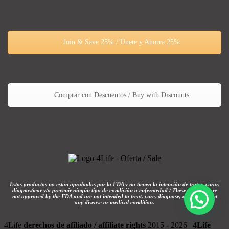
Join & Save 25% / Únete y Ahorra 25%
Comprar con Descuentos / Buy with Discounts
Estos productos no están aprobados por la FDA y no tienen la intención de tratar, curar,
diagnosticar y/o prevenir ningún tipo de condición o enfermedad / These products are
not approved by the FDA and are not intended to treat, cure, diagnose, and/or prevent
any disease or medical condition.
4Life
derechos de afiliado / affiliate rights
2015 - 2026 |
4Life