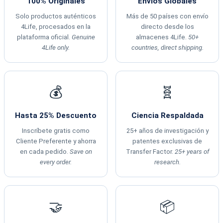
100% Originales
Envíos Globales
Solo productos auténticos
Más de 50 países con envío
4Life, procesados en la
directo desde los
plataforma oficial.
Genuine
almacenes 4Life.
50+
4Life only.
countries, direct shipping.
💰
🧬
Hasta 25% Descuento
Ciencia Respaldada
Inscríbete gratis como
25+ años de investigación y
Cliente Preferente y ahorra
patentes exclusivas de
en cada pedido.
Save on
Transfer Factor.
25+ years of
every order.
research.
🤝
📦