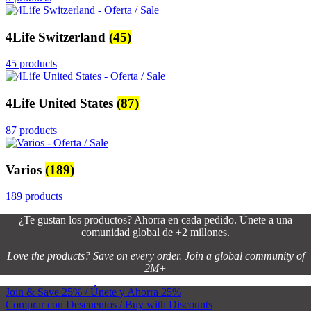
4Life Switzerland
(45)
45 products
4Life United States
(87)
87 products
Varios
(189)
189 products
¿Te gustan los productos? Ahorra en cada pedido. Únete a una
comunidad global de +2 millones.
Love the products? Save on every order. Join a global community of
2M+
Join & Save 25% / Únete y Ahorra 25%
Comprar con Descuentos / Buy with Discounts