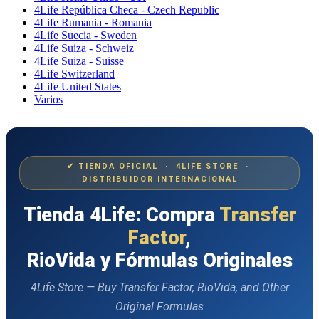
4Life República Checa - Czech Republic
4Life Rumania - Romania
4Life Suecia - Sweden
4Life Suiza - Schweiz
4Life Suiza - Suisse
4Life Switzerland
4Life United States
Varios
✔ TIENDA OFICIAL · 4LIFE STORE ·
DISTRIBUIDOR INTERNACIONAL
Tienda 4Life: Compra
Transfer
Factor
,
RioVida y Fórmulas Originales
4Life Store — Buy Transfer Factor, RioVida, and Other
Original Formulas