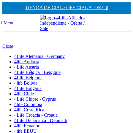
TIENDA OFICIAL / OFFICIAL STORE 🔒
Menu
Close
4Life Alemania - Germany
4life Andorra
4Life Austria
4Life Bélgica - Belgique
4Life Belgium
4life Bolivia
4Life Bulgaria
4life Chile
4Life Chipre - Cyprus
4life Colombia
4life Costa Rica
4Life Croacia - Croatia
4Life Dinamarca - Denmark
4life Ecuador
4life EEUU