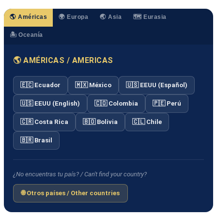
🌎 Américas
🌍 Europa
🌏 Asia
🗺️ Eurasia
🏝️ Oceanía
🌎 AMÉRICAS / AMERICAS
🇪🇨 Ecuador
🇲🇽 México
🇺🇸 EEUU (Español)
🇺🇸 EEUU (English)
🇨🇴 Colombia
🇵🇪 Perú
🇨🇷 Costa Rica
🇧🇴 Bolivia
🇨🇱 Chile
🇧🇷 Brasil
¿No encuentras tu país? / Can't find your country?
🌐 Otros países / Other countries