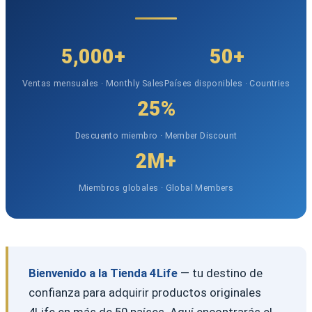
5,000+
50+
Ventas mensuales · Monthly Sales
Países disponibles · Countries
25%
Descuento miembro · Member Discount
2M+
Miembros globales · Global Members
Bienvenido a la Tienda 4Life
— tu destino de
confianza para adquirir productos originales
4Life en más de 50 países. Aquí encontrarás el