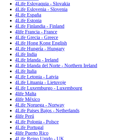
4Life Eslovaquia - Slovakia
4Life Eslovenia - Slovenia
4Life España
4Life Estonia
4Life Finlandia - Finland
4life Francia - France
4Life Grecia - Greece
4Life Hong Kong English
4Life Hungría - Hungary
4Life India
4Life Irlanda - Ireland
4Life Irlanda del Norte - Northern Ireland
4Life Italia
4Life Letonia - Latvia
4Life Lituania - Lietuvoje
4Life Luxemburgo - Luxembourg
4life Malta
4life México
4Life Noruega - Norway
4Life Paises Bajos - Netherlands
4life Perú
4Life Polonia - Polsce
4Life Portugal
4life Puerto Rico
4Life Reino Unido - UK