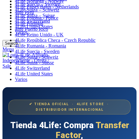
4Life Noruega - Norway
4Life Suecia – Sweden
4Life Paises Bajos - Netherlands
4Life Suiza – Schweiz
4life Perú
4Life Suiza – Suisse
4Life Polonia - Polsce
4Life Switzerland
4Life Portugal
4Life United States
4life Puerto Rico
Varios
4Life Reino Unido - UK
4Life República Checa - Czech Republic
Search
4Life Rumania - Romania
Menu
4Life Suecia - Sweden
4Life Suiza - Schweiz
4Life Suiza - Suisse
4Life Switzerland
4Life United States
Varios
✔ TIENDA OFICIAL · 4LIFE STORE ·
DISTRIBUIDOR INTERNACIONAL
Tienda 4Life: Compra
Transfer
Factor
,