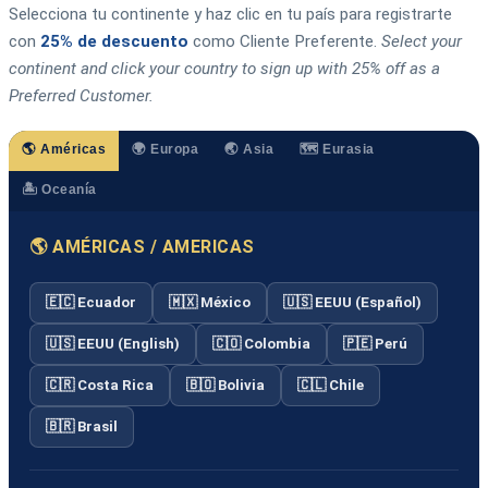
Selecciona tu continente y haz clic en tu país para registrarte
con
25% de descuento
como Cliente Preferente.
Select your
continent and click your country to sign up with 25% off as a
Preferred Customer.
🌎 Américas
🌍 Europa
🌏 Asia
🗺️ Eurasia
🏝️ Oceanía
🌎 AMÉRICAS / AMERICAS
🇪🇨 Ecuador
🇲🇽 México
🇺🇸 EEUU (Español)
🇺🇸 EEUU (English)
🇨🇴 Colombia
🇵🇪 Perú
🇨🇷 Costa Rica
🇧🇴 Bolivia
🇨🇱 Chile
🇧🇷 Brasil