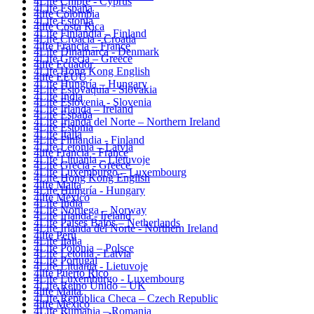
4Life Chipre - Cyprus
4Life España
4life Colombia
4Life Estonia
4life Costa Rica
4Life Finlandia – Finland
4Life Croacia - Croatia
4life Francia – France
4Life Dinamarca - Denmark
4Life Grecia – Greece
4life Ecuador
4Life Hong Kong English
4life EEUU
4Life Hungría – Hungary
4Life Eslovaquia - Slovakia
4Life India
4Life Eslovenia - Slovenia
4Life Irlanda – Ireland
4Life España
4Life Irlanda del Norte – Northern Ireland
4Life Estonia
4Life Italia
4Life Finlandia - Finland
4Life Letonia – Latvia
4life Francia - France
4Life Lituania – Lietuvoje
4Life Grecia - Greece
4Life Luxemburgo – Luxembourg
4Life Hong Kong English
4life Malta
4Life Hungría - Hungary
4life México
4Life India
4Life Noruega – Norway
4Life Irlanda - Ireland
4Life Paises Bajos – Netherlands
4Life Irlanda del Norte - Northern Ireland
4life Perú
4Life Italia
4Life Polonia – Polsce
4Life Letonia - Latvia
4Life Portugal
4Life Lituania - Lietuvoje
4life Puerto Rico
4Life Luxemburgo - Luxembourg
4Life Reino Unido – UK
4life Malta
4Life República Checa – Czech Republic
4life México
4Life Rumania – Romania