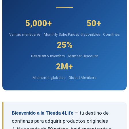
5,000+
50+
Ventas mensuales · Monthly Sales
Países disponibles · Countries
25%
Descuento miembro · Member Discount
2M+
Miembros globales · Global Members
Bienvenido a la Tienda 4Life
— tu destino de
confianza para adquirir productos originales
4Life en más de 50 países. Aquí encontrarás el