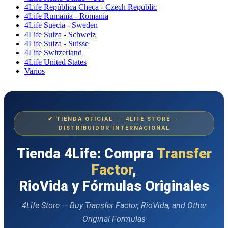
4Life República Checa - Czech Republic
4Life Rumania - Romania
4Life Suecia - Sweden
4Life Suiza - Schweiz
4Life Suiza - Suisse
4Life Switzerland
4Life United States
Varios
✔ TIENDA OFICIAL · 4LIFE STORE ·
DISTRIBUIDOR INTERNACIONAL
Tienda 4Life: Compra
Transfer
Factor
,
RioVida y Fórmulas Originales
4Life Store — Buy Transfer Factor, RioVida, and Other
Original Formulas