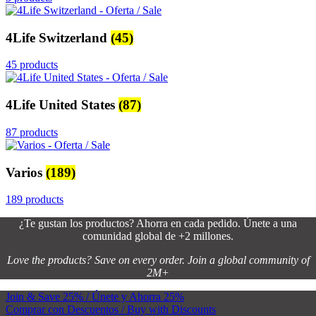
4Life Switzerland
(45)
45 products
4Life United States
(87)
87 products
Varios
(189)
189 products
¿Te gustan los productos? Ahorra en cada pedido. Únete a una
comunidad global de +2 millones.
Love the products? Save on every order. Join a global community of
2M+
Join & Save 25% / Únete y Ahorra 25%
Comprar con Descuentos / Buy with Discounts