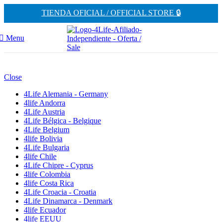
TIENDA OFICIAL / OFFICIAL STORE 🔒
Menu
Close
4Life Alemania - Germany
4life Andorra
4Life Austria
4Life Bélgica - Belgique
4Life Belgium
4life Bolivia
4Life Bulgaria
4life Chile
4Life Chipre - Cyprus
4life Colombia
4life Costa Rica
4Life Croacia - Croatia
4Life Dinamarca - Denmark
4life Ecuador
4life EEUU