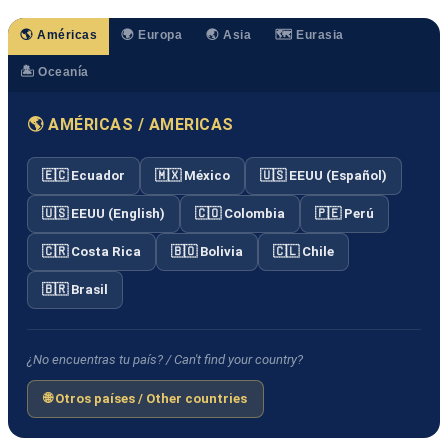
🌎 Américas
🌍 Europa
🌏 Asia
🗺️ Eurasia
🏝️ Oceanía
🌎 AMÉRICAS / AMERICAS
🇪🇨 Ecuador
🇲🇽 México
🇺🇸 EEUU (Español)
🇺🇸 EEUU (English)
🇨🇴 Colombia
🇵🇪 Perú
🇨🇷 Costa Rica
🇧🇴 Bolivia
🇨🇱 Chile
🇧🇷 Brasil
¿No encuentras tu país? / Can't find your country?
🌐 Otros países / Other countries