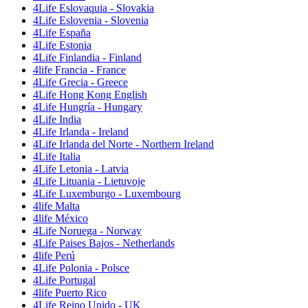
4Life Eslovaquia - Slovakia
4Life Eslovenia - Slovenia
4Life España
4Life Estonia
4Life Finlandia - Finland
4life Francia - France
4Life Grecia - Greece
4Life Hong Kong English
4Life Hungría - Hungary
4Life India
4Life Irlanda - Ireland
4Life Irlanda del Norte - Northern Ireland
4Life Italia
4Life Letonia - Latvia
4Life Lituania - Lietuvoje
4Life Luxemburgo - Luxembourg
4life Malta
4life México
4Life Noruega - Norway
4Life Paises Bajos - Netherlands
4life Perú
4Life Polonia - Polsce
4Life Portugal
4life Puerto Rico
4Life Reino Unido - UK