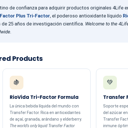
ino de confianza para adquirir productos originales 4Life 
Factor Plus Tri-Factor
, el poderoso antioxidante líquido
Ri
e 25 años de investigación científica.
Welcome to the 4Life
dwide.
ured Products
🍇
💚
RioVida Tri-Factor Formula
Transfer 
La única bebida líquida del mundo con
Soporte espec
Transfer Factor. Rica en antioxidantes
del azúcar e
de açaí, granada, arándano y elderberry.
Transfer Fac
The world's only liquid Transfer Factor
inmune ópti