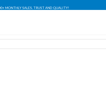
,000+ MONTHLY SALES. TRUST AND QUALITY!
TIENDA OFICIAL / OFFICIAL STORE 🔒