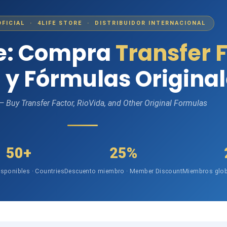
OFICIAL · 4LIFE STORE · DISTRIBUIDOR INTERNACIONAL
fe: Compra
Transfer 
 y Fórmulas Origina
 — Buy Transfer Factor, RioVida, and Other Original Formulas
50+
25%
isponibles · Countries
Descuento miembro · Member Discount
Miembros glob