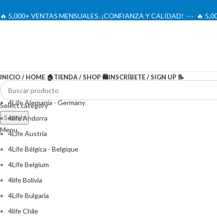
🔥 5,000+ VENTAS MENSUALES. ¡CONFIANZA Y CALIDAD! --- 🔥 5
INICIO / HOME 🏠
TIENDA / SHOP 🛍️
INSCRÍBETE / SIGN UP 📝
4Life Alemania - Germany
Select category
Search
4life Andorra
Menu
4Life Austria
4Life Bélgica - Belgique
4Life Belgium
4life Bolivia
4Life Bulgaria
4life Chile