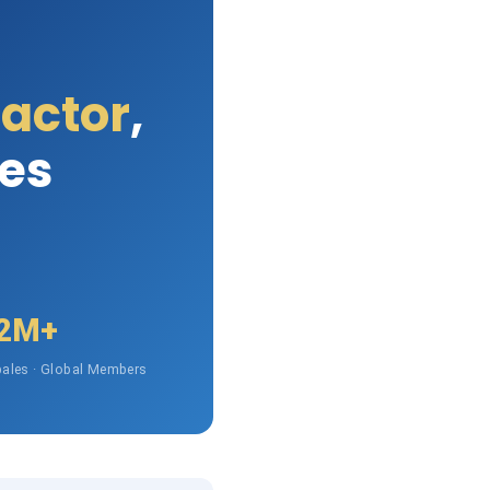
Factor
,
les
2M+
ales · Global Members