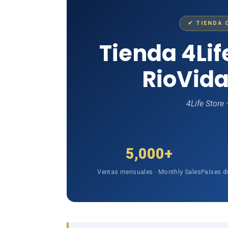
✔ TIENDA 
Tienda 4Li
RioVida
4Life Store
5,000+
Ventas mensuales · Monthly Sales
Países d