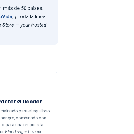
en más de 50 países.
oVida
, y toda la línea
 Store — your trusted
Factor Glucoach
ializado para el equilibrio
n sangre, combinado con
tor para una respuesta
ma.
Blood sugar balance