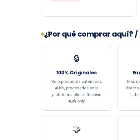
¿Por qué comprar aquí? /
🔒
100% Originales
En
Solo productos auténticos
Más de
4Life, procesados en la
directo
plataforma oficial.
Genuine
4Life
4Life only.
🤝