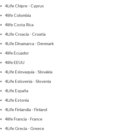
4Life Chipre - Cyprus
4life Colombia
4life Costa Rica
4Life Croacia - Croatia
4Life Dinamarca - Denmark
4life Ecuador
4life EEUU
4Life Eslovaquia - Slovakia
4Life Eslovenia - Slovenia
4Life España
4Life Estonia
4Life Finlandia - Finland
4life Francia - France
4Life Grecia - Greece