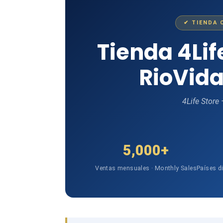
✔ TIENDA 
Tienda 4Li
RioVida
4Life Store
5,000+
Ventas mensuales · Monthly Sales
Países d