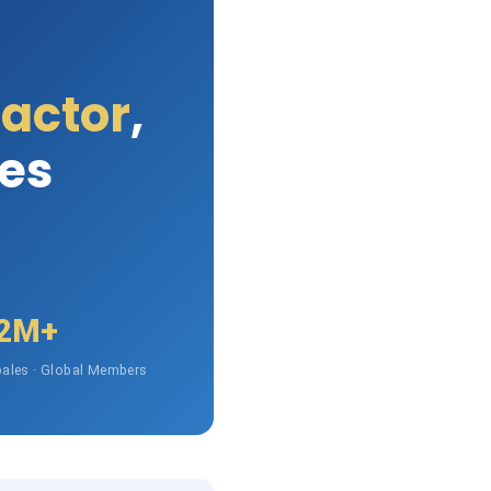
Factor
,
les
2M+
ales · Global Members