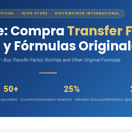
OFICIAL · 4LIFE STORE · DISTRIBUIDOR INTERNACIONAL
fe: Compra
Transfer 
 y Fórmulas Origina
 — Buy Transfer Factor, RioVida, and Other Original Formulas
50+
25%
isponibles · Countries
Descuento miembro · Member Discount
Miembros glob