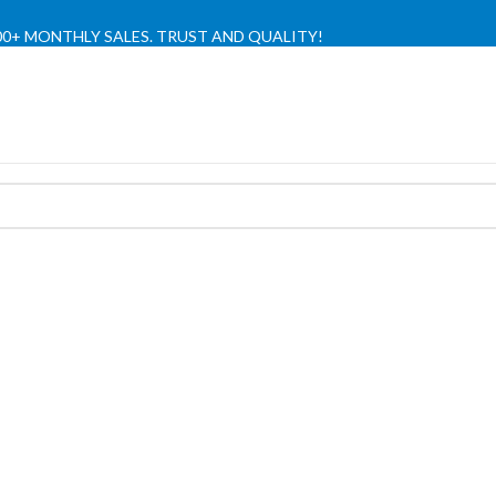
,000+ MONTHLY SALES. TRUST AND QUALITY!
TIENDA OFICIAL / OFFICIAL STORE 🔒