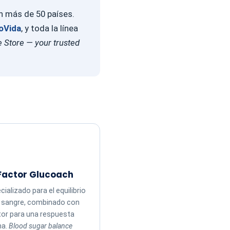
en más de 50 países.
oVida
, y toda la línea
 Store — your trusted
Factor Glucoach
ializado para el equilibrio
n sangre, combinado con
tor para una respuesta
ma.
Blood sugar balance