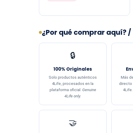
¿Por qué comprar aquí? /
🔒
100% Originales
En
Solo productos auténticos
Más de
4Life, procesados en la
directo
plataforma oficial.
Genuine
4Life
4Life only.
🤝