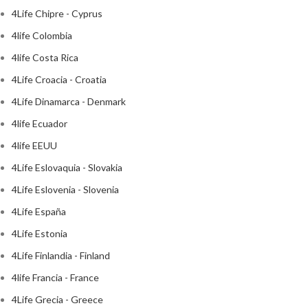
4Life Chipre - Cyprus
4life Colombia
4life Costa Rica
4Life Croacia - Croatia
4Life Dinamarca - Denmark
4life Ecuador
4life EEUU
4Life Eslovaquia - Slovakia
4Life Eslovenia - Slovenia
4Life España
4Life Estonia
4Life Finlandia - Finland
4life Francia - France
4Life Grecia - Greece