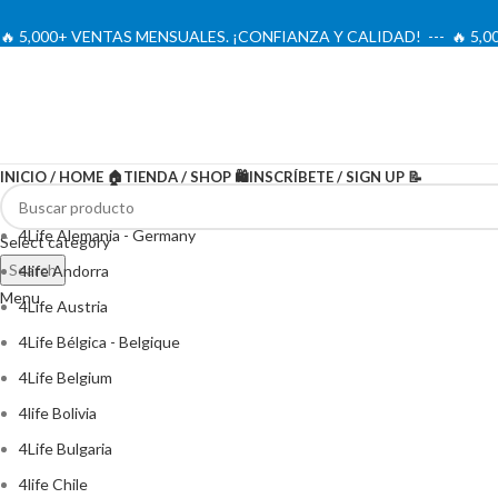
🔥 5,000+ VENTAS MENSUALES. ¡CONFIANZA Y CALIDAD! --- 🔥 5
INICIO / HOME 🏠
TIENDA / SHOP 🛍️
INSCRÍBETE / SIGN UP 📝
4Life Alemania - Germany
Select category
Search
4life Andorra
Menu
4Life Austria
4Life Bélgica - Belgique
4Life Belgium
4life Bolivia
4Life Bulgaria
4life Chile