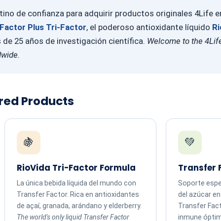
ino de confianza para adquirir productos originales 4Life 
Factor Plus Tri-Factor
, el poderoso antioxidante líquido
Ri
e 25 años de investigación científica.
Welcome to the 4Life
dwide.
ured Products
🍇
💚
RioVida Tri-Factor Formula
Transfer 
La única bebida líquida del mundo con
Soporte espec
Transfer Factor. Rica en antioxidantes
del azúcar e
de açaí, granada, arándano y elderberry.
Transfer Fac
The world's only liquid Transfer Factor
inmune ópti