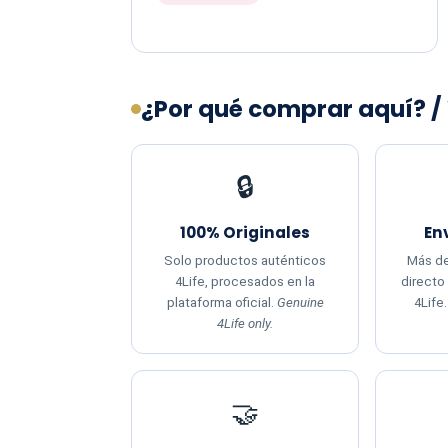
¿Por qué comprar aquí? /
🔒
100% Originales
En
Solo productos auténticos
Más de
4Life, procesados en la
directo
plataforma oficial.
Genuine
4Life
4Life only.
🤝