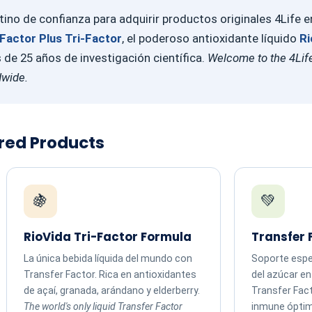
ino de confianza para adquirir productos originales 4Life 
Factor Plus Tri-Factor
, el poderoso antioxidante líquido
Ri
e 25 años de investigación científica.
Welcome to the 4Life
dwide.
ured Products
🍇
💚
RioVida Tri-Factor Formula
Transfer 
La única bebida líquida del mundo con
Soporte espec
Transfer Factor. Rica en antioxidantes
del azúcar e
de açaí, granada, arándano y elderberry.
Transfer Fac
The world's only liquid Transfer Factor
inmune ópti