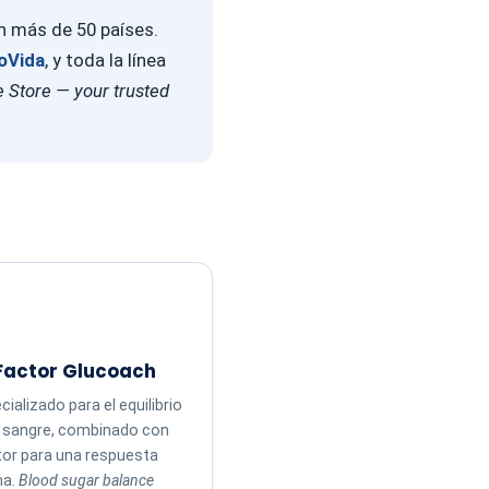
en más de 50 países.
oVida
, y toda la línea
 Store — your trusted
Factor Glucoach
ializado para el equilibrio
n sangre, combinado con
tor para una respuesta
ma.
Blood sugar balance