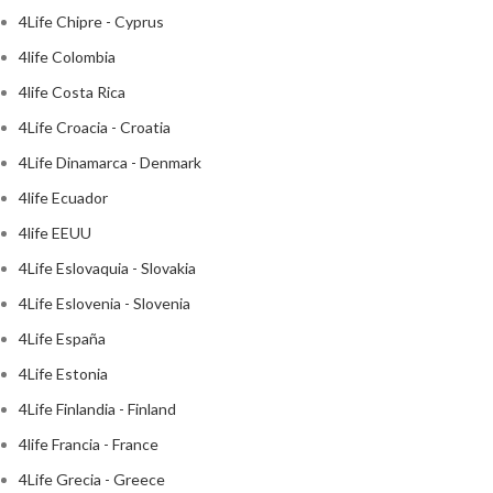
4Life Chipre - Cyprus
4life Colombia
4life Costa Rica
4Life Croacia - Croatia
4Life Dinamarca - Denmark
4life Ecuador
4life EEUU
4Life Eslovaquia - Slovakia
4Life Eslovenia - Slovenia
4Life España
4Life Estonia
4Life Finlandia - Finland
4life Francia - France
4Life Grecia - Greece