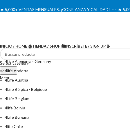
🔥 5,000+ VENTAS MENSUALES. ¡CONFIANZA Y CALIDAD! --- 🔥 5
INICIO / HOME 🏠
TIENDA / SHOP 🛍️
INSCRÍBETE / SIGN UP 📝
4Life Alemania - Germany
Select category
Search
4life Andorra
Menu
4Life Austria
4Life Bélgica - Belgique
4Life Belgium
4life Bolivia
4Life Bulgaria
4life Chile