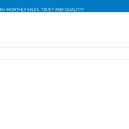
,000+ MONTHLY SALES. TRUST AND QUALITY!
TIENDA OFICIAL / OFFICIAL STORE 🔒