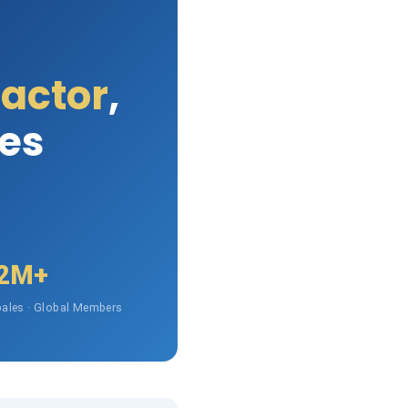
Factor
,
les
2M+
ales · Global Members