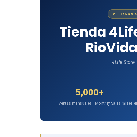
✔ TIENDA 
Tienda 4Li
RioVida
4Life Store
5,000+
Ventas mensuales · Monthly Sales
Países d