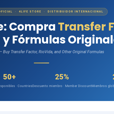
OFICIAL · 4LIFE STORE · DISTRIBUIDOR INTERNACIONAL
fe: Compra
Transfer 
 y Fórmulas Origina
 — Buy Transfer Factor, RioVida, and Other Original Formulas
50+
25%
isponibles · Countries
Descuento miembro · Member Discount
Miembros glob