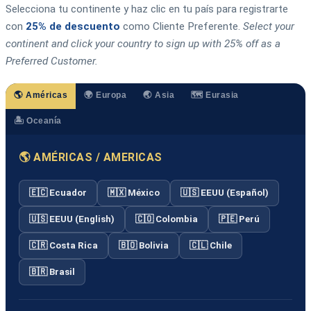
Selecciona tu continente y haz clic en tu país para registrarte
con
25% de descuento
como Cliente Preferente.
Select your
continent and click your country to sign up with 25% off as a
Preferred Customer.
🌎 Américas
🌍 Europa
🌏 Asia
🗺️ Eurasia
🏝️ Oceanía
🌎 AMÉRICAS / AMERICAS
🇪🇨 Ecuador
🇲🇽 México
🇺🇸 EEUU (Español)
🇺🇸 EEUU (English)
🇨🇴 Colombia
🇵🇪 Perú
🇨🇷 Costa Rica
🇧🇴 Bolivia
🇨🇱 Chile
🇧🇷 Brasil