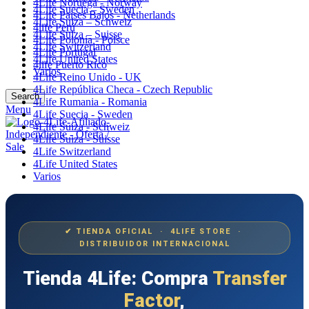
4Life Noruega - Norway
4Life Suecia – Sweden
4Life Paises Bajos - Netherlands
4Life Suiza – Schweiz
4life Perú
4Life Suiza – Suisse
4Life Polonia - Polsce
4Life Switzerland
4Life Portugal
4Life United States
4life Puerto Rico
Varios
4Life Reino Unido - UK
4Life República Checa - Czech Republic
Search
4Life Rumania - Romania
Menu
4Life Suecia - Sweden
4Life Suiza - Schweiz
4Life Suiza - Suisse
4Life Switzerland
4Life United States
Varios
✔ TIENDA OFICIAL · 4LIFE STORE ·
DISTRIBUIDOR INTERNACIONAL
Tienda 4Life: Compra
Transfer
Factor
,