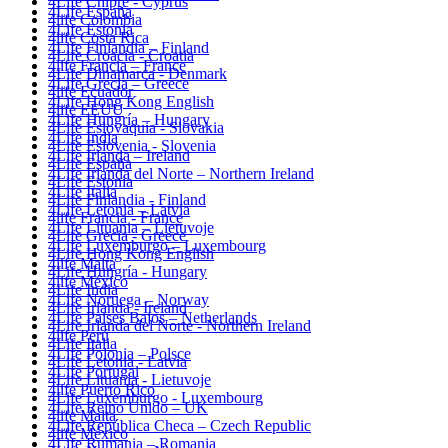
4Life Chipre - Cyprus
4Life España
4life Colombia
4Life Estonia
4life Costa Rica
4Life Finlandia – Finland
4Life Croacia - Croatia
4life Francia – France
4Life Dinamarca - Denmark
4Life Grecia – Greece
4life Ecuador
4Life Hong Kong English
4life EEUU
4Life Hungría – Hungary
4Life Eslovaquia - Slovakia
4Life India
4Life Eslovenia - Slovenia
4Life Irlanda – Ireland
4Life España
4Life Irlanda del Norte – Northern Ireland
4Life Estonia
4Life Italia
4Life Finlandia - Finland
4Life Letonia – Latvia
4life Francia - France
4Life Lituania – Lietuvoje
4Life Grecia - Greece
4Life Luxemburgo – Luxembourg
4Life Hong Kong English
4life Malta
4Life Hungría - Hungary
4life México
4Life India
4Life Noruega – Norway
4Life Irlanda - Ireland
4Life Paises Bajos – Netherlands
4Life Irlanda del Norte - Northern Ireland
4life Perú
4Life Italia
4Life Polonia – Polsce
4Life Letonia - Latvia
4Life Portugal
4Life Lituania - Lietuvoje
4life Puerto Rico
4Life Luxemburgo - Luxembourg
4Life Reino Unido – UK
4life Malta
4Life República Checa – Czech Republic
4life México
4Life Rumania – Romania