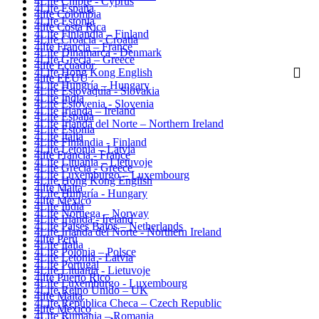
4Life Chipre - Cyprus
4Life España
4life Colombia
4Life Estonia
4life Costa Rica
4Life Finlandia – Finland
4Life Croacia - Croatia
4life Francia – France
4Life Dinamarca - Denmark
4Life Grecia – Greece
4life Ecuador
4Life Hong Kong English
4life EEUU
4Life Hungría – Hungary
4Life Eslovaquia - Slovakia
4Life India
4Life Eslovenia - Slovenia
4Life Irlanda – Ireland
4Life España
4Life Irlanda del Norte – Northern Ireland
4Life Estonia
4Life Italia
4Life Finlandia - Finland
4Life Letonia – Latvia
4life Francia - France
4Life Lituania – Lietuvoje
4Life Grecia - Greece
4Life Luxemburgo – Luxembourg
4Life Hong Kong English
4life Malta
4Life Hungría - Hungary
4life México
4Life India
4Life Noruega – Norway
4Life Irlanda - Ireland
4Life Paises Bajos – Netherlands
4Life Irlanda del Norte - Northern Ireland
4life Perú
4Life Italia
4Life Polonia – Polsce
4Life Letonia - Latvia
4Life Portugal
4Life Lituania - Lietuvoje
4life Puerto Rico
4Life Luxemburgo - Luxembourg
4Life Reino Unido – UK
4life Malta
4Life República Checa – Czech Republic
4life México
4Life Rumania – Romania