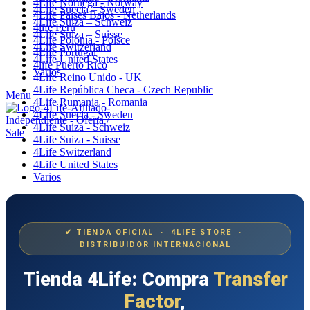
4Life Noruega - Norway
4Life Suecia – Sweden
4Life Paises Bajos - Netherlands
4Life Suiza – Schweiz
4life Perú
4Life Suiza – Suisse
4Life Polonia - Polsce
4Life Switzerland
4Life Portugal
4Life United States
4life Puerto Rico
Varios
4Life Reino Unido - UK
4Life República Checa - Czech Republic
Menu
4Life Rumania - Romania
4Life Suecia - Sweden
4Life Suiza - Schweiz
4Life Suiza - Suisse
4Life Switzerland
4Life United States
Varios
✔ TIENDA OFICIAL · 4LIFE STORE ·
DISTRIBUIDOR INTERNACIONAL
Tienda 4Life: Compra
Transfer
Factor
,