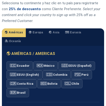
Selecciona tu continente y haz clic en tu país para registrarte
con
25% de descuento
como Cliente Preferente.
Select your
continent and click your country to sign up with 25% off as a
Preferred Customer.
🌎 Américas
🌍 Europa
🌏 Asia
🗺️ Eurasia
🏝️ Oceanía
🌎 AMÉRICAS / AMERICAS
🇪🇨 Ecuador
🇲🇽 México
🇺🇸 EEUU (Español)
🇺🇸 EEUU (English)
🇨🇴 Colombia
🇵🇪 Perú
🇨🇷 Costa Rica
🇧🇴 Bolivia
🇨🇱 Chile
🇧🇷 Brasil