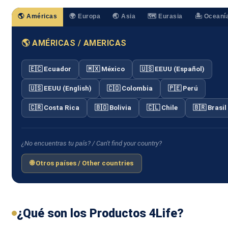
🌎 Américas
🌍 Europa
🌏 Asia
🗺️ Eurasia
🏝️ Oceaní
🌎 AMÉRICAS / AMERICAS
🇪🇨 Ecuador
🇲🇽 México
🇺🇸 EEUU (Español)
🇺🇸 EEUU (English)
🇨🇴 Colombia
🇵🇪 Perú
🇨🇷 Costa Rica
🇧🇴 Bolivia
🇨🇱 Chile
🇧🇷 Brasil
¿No encuentras tu país? / Can't find your country?
🌐 Otros países / Other countries
¿Qué son los Productos 4Life?