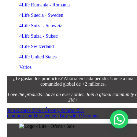
4Life Rumania - Romania
4Life Suecia - Sweden
4Life Suiza - Schweiz
4Life Suiza - Suisse
4Life Switzerland
4Life United States
Varios
¿Te gustan los productos? Ahorra en cada pedido. Únete a una
comunidad global de +2 millones.
Love the products? Save on every order. Join a global community o
2M+
Join & Save 25% / Únete y Ahorra 25%
Comprar con Descuentos / Buy with Discounts