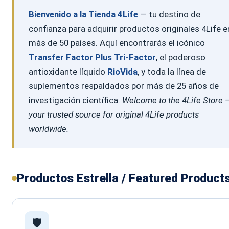
4Life Suecia – Sweden
Bienvenido a la Tienda 4Life
— tu destino de
4Life Suiza – Schweiz
4Life Suiza – Suisse
confianza para adquirir productos originales 4Life e
4Life Switzerland
más de 50 países. Aquí encontrarás el icónico
4Life United States
Varios
Transfer Factor Plus Tri-Factor
, el poderoso
antioxidante líquido
RioVida
, y toda la línea de
Search
Menu
suplementos respaldados por más de 25 años de
investigación científica.
Welcome to the 4Life Store 
your trusted source for original 4Life products
worldwide.
Productos Estrella / Featured Product
🛡️