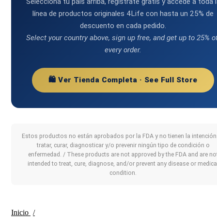
Selecciona tu país arriba, regístrate gratis y accede a toda 
línea de productos originales 4Life con hasta un 25% de
descuento en cada pedido.
Select your country above, sign up free, and get up to 25% o
every order.
🛍️ Ver Tienda Completa · See Full Store
Estos productos no están aprobados por la FDA y no tienen la intención
tratar, curar, diagnosticar y/o prevenir ningún tipo de condición o
enfermedad. / These products are not approved by the FDA and are no
intended to treat, cure, diagnose, and/or prevent any disease or medica
condition.
Inicio