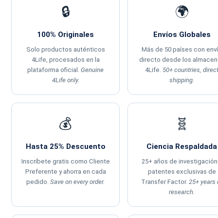
🔒
🌍
100% Originales
Envíos Globales
Solo productos auténticos
Más de 50 países con env
4Life, procesados en la
directo desde los almace
plataforma oficial.
Genuine
4Life.
50+ countries, direc
4Life only.
shipping.
💰
🧬
Hasta 25% Descuento
Ciencia Respaldada
Inscríbete gratis como Cliente
25+ años de investigación
Preferente y ahorra en cada
patentes exclusivas de
pedido.
Save on every order.
Transfer Factor.
25+ years 
research.