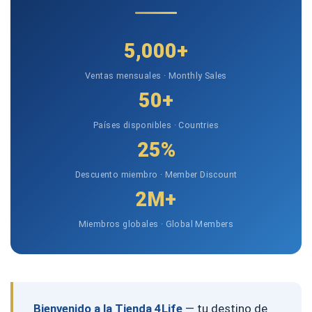
5,000+
Ventas mensuales · Monthly Sales
50+
Países disponibles · Countries
25%
Descuento miembro · Member Discount
2M+
Miembros globales · Global Members
Bienvenido a la Tienda 4Life
— tu destino de