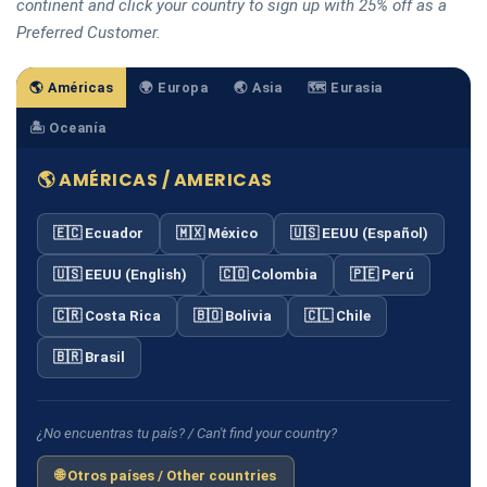
continent and click your country to sign up with 25% off as a
Preferred Customer.
🌎 Américas
🌍 Europa
🌏 Asia
🗺️ Eurasia
🏝️ Oceanía
🌎 AMÉRICAS / AMERICAS
🇪🇨 Ecuador
🇲🇽 México
🇺🇸 EEUU (Español)
🇺🇸 EEUU (English)
🇨🇴 Colombia
🇵🇪 Perú
🇨🇷 Costa Rica
🇧🇴 Bolivia
🇨🇱 Chile
🇧🇷 Brasil
¿No encuentras tu país? / Can't find your country?
🌐 Otros países / Other countries