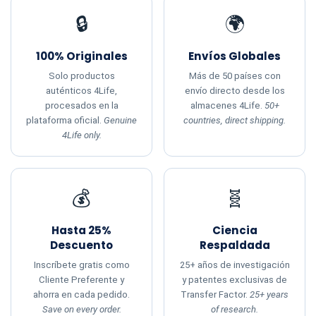
🔒
🌍
100% Originales
Envíos Globales
Solo productos
Más de 50 países con
auténticos 4Life,
envío directo desde los
procesados en la
almacenes 4Life.
50+
plataforma oficial.
Genuine
countries, direct shipping.
4Life only.
💰
🧬
Hasta 25%
Ciencia
Descuento
Respaldada
Inscríbete gratis como
25+ años de investigación
Cliente Preferente y
y patentes exclusivas de
ahorra en cada pedido.
Transfer Factor.
25+ years
Save on every order.
of research.