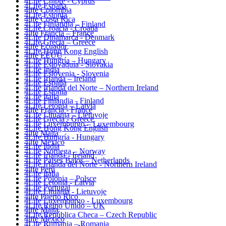
4Life Chipre - Cyprus
4Life España
4life Colombia
4Life Estonia
4life Costa Rica
4Life Finlandia – Finland
4Life Croacia - Croatia
4life Francia – France
4Life Dinamarca - Denmark
4Life Grecia – Greece
4life Ecuador
4Life Hong Kong English
4life EEUU
4Life Hungría – Hungary
4Life Eslovaquia - Slovakia
4Life India
4Life Eslovenia - Slovenia
4Life Irlanda – Ireland
4Life España
4Life Irlanda del Norte – Northern Ireland
4Life Estonia
4Life Italia
4Life Finlandia - Finland
4Life Letonia – Latvia
4life Francia - France
4Life Lituania – Lietuvoje
4Life Grecia - Greece
4Life Luxemburgo – Luxembourg
4Life Hong Kong English
4life Malta
4Life Hungría - Hungary
4life México
4Life India
4Life Noruega – Norway
4Life Irlanda - Ireland
4Life Paises Bajos – Netherlands
4Life Irlanda del Norte - Northern Ireland
4life Perú
4Life Italia
4Life Polonia – Polsce
4Life Letonia - Latvia
4Life Portugal
4Life Lituania - Lietuvoje
4life Puerto Rico
4Life Luxemburgo - Luxembourg
4Life Reino Unido – UK
4life Malta
4Life República Checa – Czech Republic
4life México
4Life Rumania – Romania