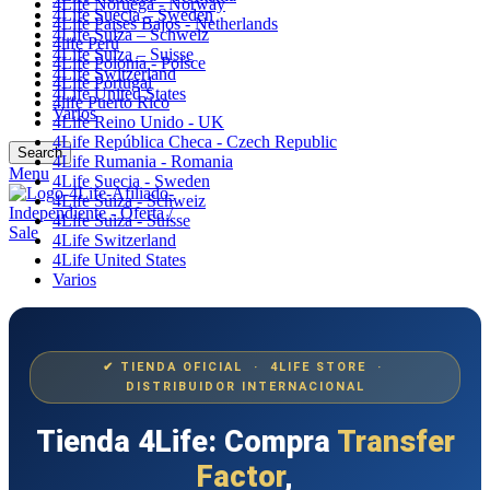
4Life Noruega - Norway
4Life Suecia – Sweden
4Life Paises Bajos - Netherlands
4Life Suiza – Schweiz
4life Perú
4Life Suiza – Suisse
4Life Polonia - Polsce
4Life Switzerland
4Life Portugal
4Life United States
4life Puerto Rico
Varios
4Life Reino Unido - UK
4Life República Checa - Czech Republic
Search
4Life Rumania - Romania
Menu
4Life Suecia - Sweden
4Life Suiza - Schweiz
4Life Suiza - Suisse
4Life Switzerland
4Life United States
Varios
✔ TIENDA OFICIAL · 4LIFE STORE ·
DISTRIBUIDOR INTERNACIONAL
Tienda 4Life: Compra
Transfer
Factor
,