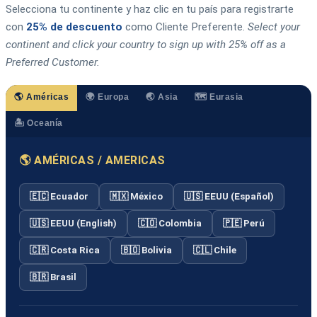
Selecciona tu continente y haz clic en tu país para registrarte
con
25% de descuento
como Cliente Preferente.
Select your
continent and click your country to sign up with 25% off as a
Preferred Customer.
🌎 Américas
🌍 Europa
🌏 Asia
🗺️ Eurasia
🏝️ Oceanía
🌎 AMÉRICAS / AMERICAS
🇪🇨 Ecuador
🇲🇽 México
🇺🇸 EEUU (Español)
🇺🇸 EEUU (English)
🇨🇴 Colombia
🇵🇪 Perú
🇨🇷 Costa Rica
🇧🇴 Bolivia
🇨🇱 Chile
🇧🇷 Brasil