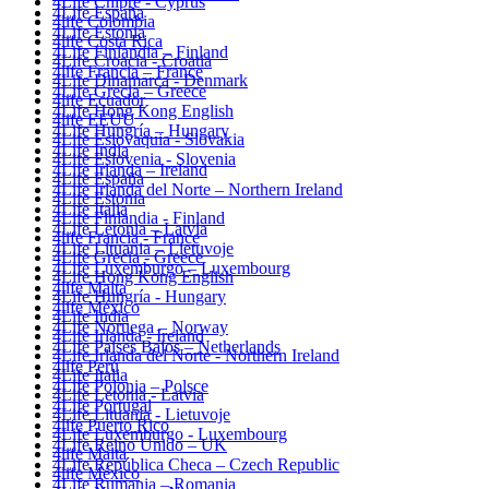
4Life Chipre - Cyprus
4Life España
4life Colombia
4Life Estonia
4life Costa Rica
4Life Finlandia – Finland
4Life Croacia - Croatia
4life Francia – France
4Life Dinamarca - Denmark
4Life Grecia – Greece
4life Ecuador
4Life Hong Kong English
4life EEUU
4Life Hungría – Hungary
4Life Eslovaquia - Slovakia
4Life India
4Life Eslovenia - Slovenia
4Life Irlanda – Ireland
4Life España
4Life Irlanda del Norte – Northern Ireland
4Life Estonia
4Life Italia
4Life Finlandia - Finland
4Life Letonia – Latvia
4life Francia - France
4Life Lituania – Lietuvoje
4Life Grecia - Greece
4Life Luxemburgo – Luxembourg
4Life Hong Kong English
4life Malta
4Life Hungría - Hungary
4life México
4Life India
4Life Noruega – Norway
4Life Irlanda - Ireland
4Life Paises Bajos – Netherlands
4Life Irlanda del Norte - Northern Ireland
4life Perú
4Life Italia
4Life Polonia – Polsce
4Life Letonia - Latvia
4Life Portugal
4Life Lituania - Lietuvoje
4life Puerto Rico
4Life Luxemburgo - Luxembourg
4Life Reino Unido – UK
4life Malta
4Life República Checa – Czech Republic
4life México
4Life Rumania – Romania