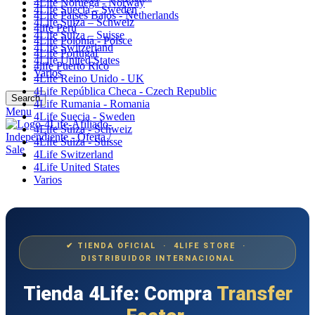
4Life Noruega - Norway
4Life Suecia – Sweden
4Life Paises Bajos - Netherlands
4Life Suiza – Schweiz
4life Perú
4Life Suiza – Suisse
4Life Polonia - Polsce
4Life Switzerland
4Life Portugal
4Life United States
4life Puerto Rico
Varios
4Life Reino Unido - UK
4Life República Checa - Czech Republic
Search
4Life Rumania - Romania
Menu
4Life Suecia - Sweden
4Life Suiza - Schweiz
4Life Suiza - Suisse
4Life Switzerland
4Life United States
Varios
✔ TIENDA OFICIAL · 4LIFE STORE ·
DISTRIBUIDOR INTERNACIONAL
Tienda 4Life: Compra
Transfer