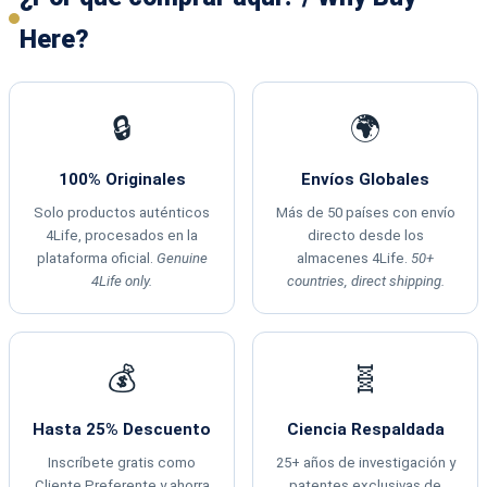
Here?
🔒
🌍
100% Originales
Envíos Globales
Solo productos auténticos
Más de 50 países con envío
4Life, procesados en la
directo desde los
plataforma oficial.
Genuine
almacenes 4Life.
50+
4Life only.
countries, direct shipping.
💰
🧬
Hasta 25% Descuento
Ciencia Respaldada
Inscríbete gratis como
25+ años de investigación y
Cliente Preferente y ahorra
patentes exclusivas de