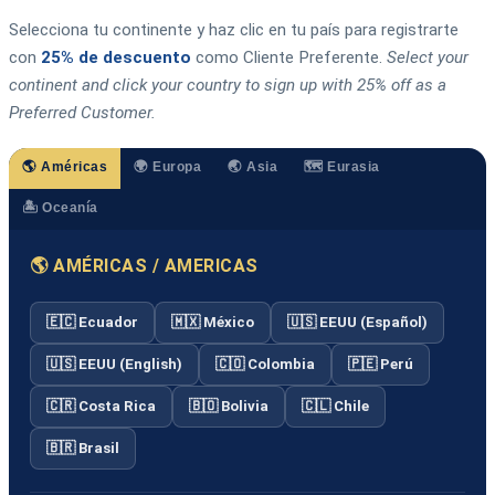
Selecciona tu continente y haz clic en tu país para registrarte
con
25% de descuento
como Cliente Preferente.
Select your
continent and click your country to sign up with 25% off as a
Preferred Customer.
🌎 Américas
🌍 Europa
🌏 Asia
🗺️ Eurasia
🏝️ Oceanía
🌎 AMÉRICAS / AMERICAS
🇪🇨 Ecuador
🇲🇽 México
🇺🇸 EEUU (Español)
🇺🇸 EEUU (English)
🇨🇴 Colombia
🇵🇪 Perú
🇨🇷 Costa Rica
🇧🇴 Bolivia
🇨🇱 Chile
🇧🇷 Brasil