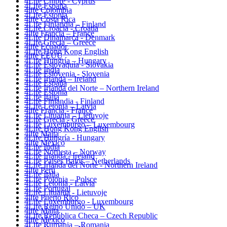
4Life Chipre - Cyprus
4Life España
4life Colombia
4Life Estonia
4life Costa Rica
4Life Finlandia – Finland
4Life Croacia - Croatia
4life Francia – France
4Life Dinamarca - Denmark
4Life Grecia – Greece
4life Ecuador
4Life Hong Kong English
4life EEUU
4Life Hungría – Hungary
4Life Eslovaquia - Slovakia
4Life India
4Life Eslovenia - Slovenia
4Life Irlanda – Ireland
4Life España
4Life Irlanda del Norte – Northern Ireland
4Life Estonia
4Life Italia
4Life Finlandia - Finland
4Life Letonia – Latvia
4life Francia - France
4Life Lituania – Lietuvoje
4Life Grecia - Greece
4Life Luxemburgo – Luxembourg
4Life Hong Kong English
4life Malta
4Life Hungría - Hungary
4life México
4Life India
4Life Noruega – Norway
4Life Irlanda - Ireland
4Life Paises Bajos – Netherlands
4Life Irlanda del Norte - Northern Ireland
4life Perú
4Life Italia
4Life Polonia – Polsce
4Life Letonia - Latvia
4Life Portugal
4Life Lituania - Lietuvoje
4life Puerto Rico
4Life Luxemburgo - Luxembourg
4Life Reino Unido – UK
4life Malta
4Life República Checa – Czech Republic
4life México
4Life Rumania – Romania