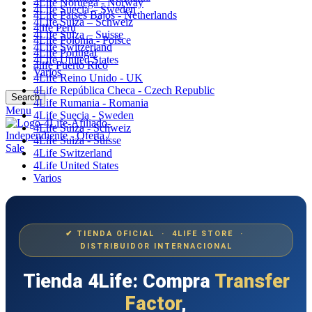
4Life Noruega - Norway
4Life Suecia – Sweden
4Life Paises Bajos - Netherlands
4Life Suiza – Schweiz
4life Perú
4Life Suiza – Suisse
4Life Polonia - Polsce
4Life Switzerland
4Life Portugal
4Life United States
4life Puerto Rico
Varios
4Life Reino Unido - UK
4Life República Checa - Czech Republic
Search
4Life Rumania - Romania
Menu
4Life Suecia - Sweden
4Life Suiza - Schweiz
4Life Suiza - Suisse
4Life Switzerland
4Life United States
Varios
✔ TIENDA OFICIAL · 4LIFE STORE ·
DISTRIBUIDOR INTERNACIONAL
Tienda 4Life: Compra
Transfer
Factor
,