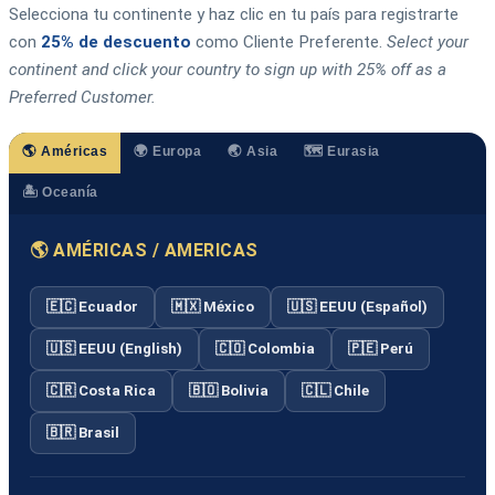
Selecciona tu continente y haz clic en tu país para registrarte
con
25% de descuento
como Cliente Preferente.
Select your
continent and click your country to sign up with 25% off as a
Preferred Customer.
🌎 Américas
🌍 Europa
🌏 Asia
🗺️ Eurasia
🏝️ Oceanía
🌎 AMÉRICAS / AMERICAS
🇪🇨 Ecuador
🇲🇽 México
🇺🇸 EEUU (Español)
🇺🇸 EEUU (English)
🇨🇴 Colombia
🇵🇪 Perú
🇨🇷 Costa Rica
🇧🇴 Bolivia
🇨🇱 Chile
🇧🇷 Brasil