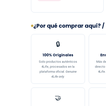
¿Por qué comprar aquí? /
🔒
100% Originales
En
Solo productos auténticos
Más de
4Life, procesados en la
directo
plataforma oficial.
Genuine
4Life
4Life only.
🤝