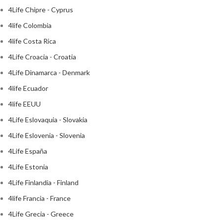
4Life Chipre - Cyprus
4life Colombia
4life Costa Rica
4Life Croacia - Croatia
4Life Dinamarca - Denmark
4life Ecuador
4life EEUU
4Life Eslovaquia - Slovakia
4Life Eslovenia - Slovenia
4Life España
4Life Estonia
4Life Finlandia - Finland
4life Francia - France
4Life Grecia - Greece