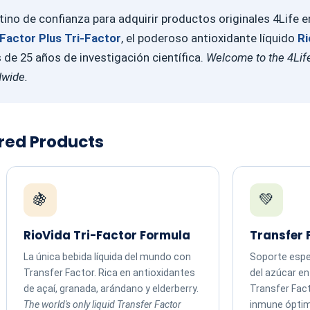
ino de confianza para adquirir productos originales 4Life 
Factor Plus Tri-Factor
, el poderoso antioxidante líquido
Ri
e 25 años de investigación científica.
Welcome to the 4Life
dwide.
ured Products
🍇
💚
RioVida Tri-Factor Formula
Transfer 
La única bebida líquida del mundo con
Soporte espec
Transfer Factor. Rica en antioxidantes
del azúcar e
de açaí, granada, arándano y elderberry.
Transfer Fac
The world's only liquid Transfer Factor
inmune ópti