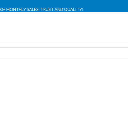
,000+ MONTHLY SALES. TRUST AND QUALITY!
TIENDA OFICIAL / OFFICIAL STORE 🔒