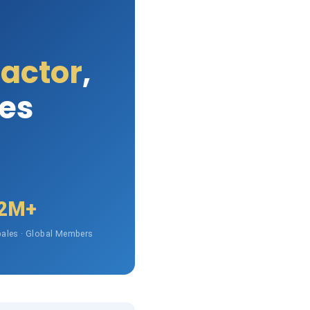
Factor
,
les
2M+
ales · Global Members