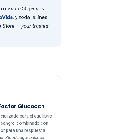
en más de 50 países.
oVida
, y toda la línea
 Store — your trusted
Factor Glucoach
ializado para el equilibrio
n sangre, combinado con
tor para una respuesta
ma.
Blood sugar balance