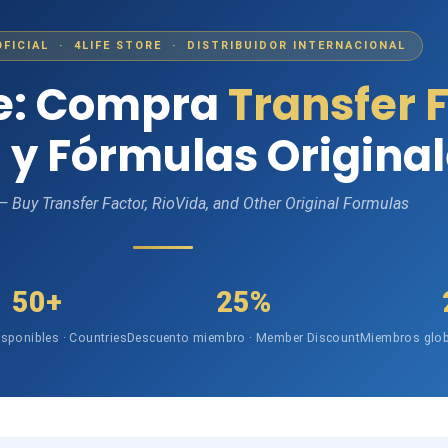
OFICIAL · 4LIFE STORE · DISTRIBUIDOR INTERNACIONAL
fe: Compra
Transfer 
 y Fórmulas Origina
 — Buy Transfer Factor, RioVida, and Other Original Formulas
50+
25%
isponibles · Countries
Descuento miembro · Member Discount
Miembros glob