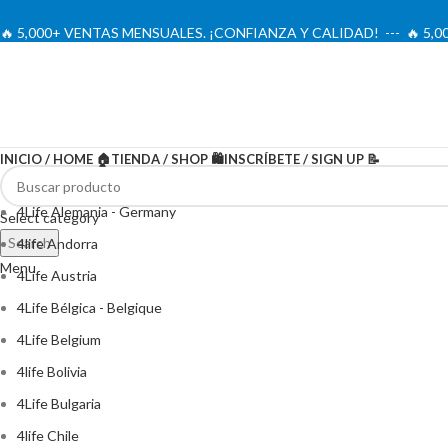
🔥 5,000+ VENTAS MENSUALES. ¡CONFIANZA Y CALIDAD! --- 🔥 5
INICIO / HOME 🏠
TIENDA / SHOP 🛍️
INSCRÍBETE / SIGN UP 📝
4Life Alemania - Germany
Select category
Search
4life Andorra
Menu
4Life Austria
4Life Bélgica - Belgique
4Life Belgium
4life Bolivia
4Life Bulgaria
4life Chile