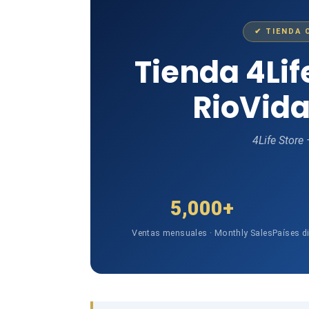
✔ TIENDA 
Tienda 4Li
RioVida
4Life Store
5,000+
Ventas mensuales · Monthly Sales
Países d