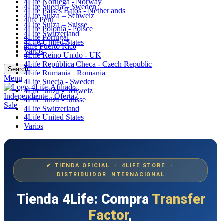
4Life Noruega - Norway
4Life Suecia – Sweden
4Life Paises Bajos - Netherlands
4Life Suiza – Schweiz
4life Perú
4Life Suiza – Suisse
4Life Polonia - Polsce
4Life Switzerland
4Life Portugal
4Life United States
4life Puerto Rico
Varios
4Life Reino Unido - UK
4Life República Checa - Czech Republic
Search
4Life Rumania - Romania
Menu
4Life Suecia - Sweden
4Life Suiza - Schweiz
4Life Suiza - Suisse
4Life Switzerland
4Life United States
Varios
✔ TIENDA OFICIAL · 4LIFE STORE ·
DISTRIBUIDOR INTERNACIONAL
Tienda 4Life: Compra
Transfer
Factor
,