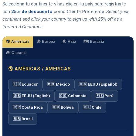
Selecciona tu continente y haz clic en tu país para registrarte
con
25% de descuento
como Cliente Preferente.
Select your
continent and click your country to sign up with 25% off as a
Preferred Customer.
🌎 Américas
🌍 Europa
🌏 Asia
🗺️ Eurasia
🏝️ Oceanía
🌎 AMÉRICAS / AMERICAS
🇪🇨 Ecuador
🇲🇽 México
🇺🇸 EEUU (Español)
🇺🇸 EEUU (English)
🇨🇴 Colombia
🇵🇪 Perú
🇨🇷 Costa Rica
🇧🇴 Bolivia
🇨🇱 Chile
🇧🇷 Brasil