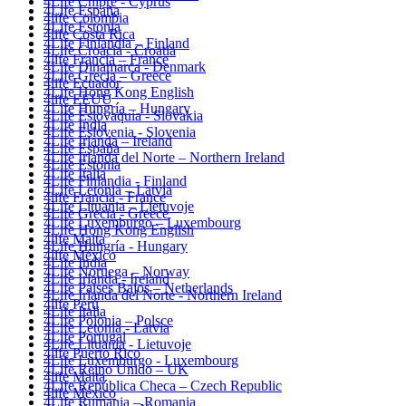
4Life Chipre - Cyprus
4Life España
4life Colombia
4Life Estonia
4life Costa Rica
4Life Finlandia – Finland
4Life Croacia - Croatia
4life Francia – France
4Life Dinamarca - Denmark
4Life Grecia – Greece
4life Ecuador
4Life Hong Kong English
4life EEUU
4Life Hungría – Hungary
4Life Eslovaquia - Slovakia
4Life India
4Life Eslovenia - Slovenia
4Life Irlanda – Ireland
4Life España
4Life Irlanda del Norte – Northern Ireland
4Life Estonia
4Life Italia
4Life Finlandia - Finland
4Life Letonia – Latvia
4life Francia - France
4Life Lituania – Lietuvoje
4Life Grecia - Greece
4Life Luxemburgo – Luxembourg
4Life Hong Kong English
4life Malta
4Life Hungría - Hungary
4life México
4Life India
4Life Noruega – Norway
4Life Irlanda - Ireland
4Life Paises Bajos – Netherlands
4Life Irlanda del Norte - Northern Ireland
4life Perú
4Life Italia
4Life Polonia – Polsce
4Life Letonia - Latvia
4Life Portugal
4Life Lituania - Lietuvoje
4life Puerto Rico
4Life Luxemburgo - Luxembourg
4Life Reino Unido – UK
4life Malta
4Life República Checa – Czech Republic
4life México
4Life Rumania – Romania