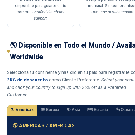
disponible para guiarte en tu
mensual. Sin compromiso
compra.
Certified distributor
One-time or subscription.
support.
🌎 Disponible en Todo el Mundo / Avail
Worldwide
Selecciona tu continente y haz clic en tu país para registrarte c
25% de descuento
como Cliente Preferente.
Select your cont
and click your country to sign up with 25% off as a Preferred
Customer.
🌎 Américas
🌍 Europa
🌏 Asia
🗺️ Eurasia
🏝️ Oceaní
🌎 AMÉRICAS / AMERICAS