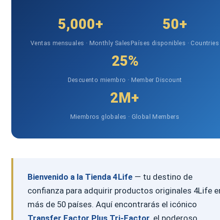
5,000+
50+
Ventas mensuales · Monthly Sales
Países disponibles · Countries
25%
Descuento miembro · Member Discount
2M+
Miembros globales · Global Members
Bienvenido a la Tienda 4Life
— tu destino de
confianza para adquirir productos originales 4Life e
más de 50 países. Aquí encontrarás el icónico
Transfer Factor Plus Tri-Factor
, el poderoso