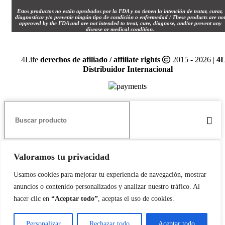
Estos productos no están aprobados por la FDA y no tienen la intención de tratar, curar,
diagnosticar y/o prevenir ningún tipo de condición o enfermedad / These products are no
approved by the FDA and are not intended to treat, cure, diagnose, and/or prevent any
disease or medical condition.
4Life
derechos de afiliado / affiliate rights
2015 - 2026 |
4L
Distribuidor Internacional
INICIO / HOME 🏠
Valoramos tu privacidad
Usamos cookies para mejorar tu experiencia de navegación, mostrar
TIENDA / SHOP 🛍️
anuncios o contenido personalizados y analizar nuestro tráfico. Al
hacer clic en
“Aceptar todo”
, aceptas el uso de cookies.
INSCRÍBETE / SIGN UP 📝
Personalizar
Rechazar todo
Aceptar todo