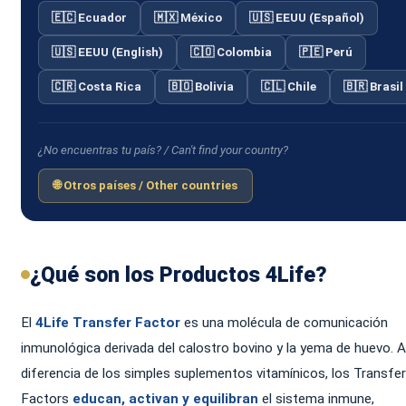
🇪🇨 Ecuador
🇲🇽 México
🇺🇸 EEUU (Español)
🇺🇸 EEUU (English)
🇨🇴 Colombia
🇵🇪 Perú
🇨🇷 Costa Rica
🇧🇴 Bolivia
🇨🇱 Chile
🇧🇷 Brasil
¿No encuentras tu país? / Can't find your country?
🌐 Otros países / Other countries
¿Qué son los Productos 4Life?
El
4Life Transfer Factor
es una molécula de comunicación
inmunológica derivada del calostro bovino y la yema de huevo. A
diferencia de los simples suplementos vitamínicos, los Transfer
Factors
educan, activan y equilibran
el sistema inmune,