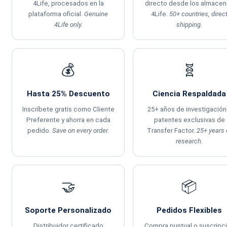
4Life, procesados en la
directo desde los almace
plataforma oficial.
Genuine
4Life.
50+ countries, direc
4Life only.
shipping.
💰
🧬
Hasta 25% Descuento
Ciencia Respaldada
Inscríbete gratis como Cliente
25+ años de investigación
Preferente y ahorra en cada
patentes exclusivas de
pedido.
Save on every order.
Transfer Factor.
25+ years 
research.
🤝
📦
Soporte Personalizado
Pedidos Flexibles
Distribuidor certificado
Compra puntual o suscripc