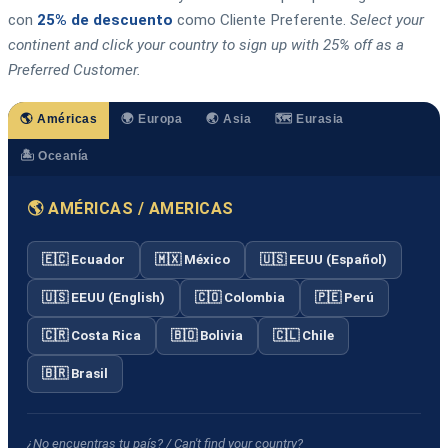
con
25% de descuento
como Cliente Preferente.
Select your
continent and click your country to sign up with 25% off as a
Preferred Customer.
🌎 Américas
🌍 Europa
🌏 Asia
🗺️ Eurasia
🏝️ Oceanía
🌎 AMÉRICAS / AMERICAS
🇪🇨 Ecuador
🇲🇽 México
🇺🇸 EEUU (Español)
🇺🇸 EEUU (English)
🇨🇴 Colombia
🇵🇪 Perú
🇨🇷 Costa Rica
🇧🇴 Bolivia
🇨🇱 Chile
🇧🇷 Brasil
¿No encuentras tu país? / Can't find your country?