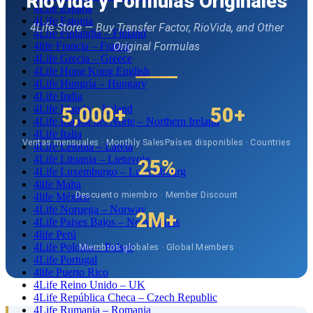
RioVida y Fórmulas Originales
4Life España
4Life Estonia
4Life Store — Buy Transfer Factor, RioVida, and Other
4Life Finlandia – Finland
4life Francia – France
Original Formulas
4Life Grecia – Greece
4Life Hong Kong English
4Life Hungría – Hungary
4Life India
4Life Irlanda – Ireland
5,000+
50+
4Life Irlanda del Norte – Northern Ireland
4Life Italia
Ventas mensuales · Monthly Sales
Países disponibles · Countries
4Life Letonia – Latvia
4Life Lituania – Lietuvoje
25%
4Life Luxemburgo – Luxembourg
4life Malta
Descuento miembro · Member Discount
4life México
4Life Noruega – Norway
2M+
4Life Paises Bajos – Netherlands
4life Perú
4Life Polonia – Polsce
Miembros globales · Global Members
4Life Portugal
4life Puerto Rico
4Life Reino Unido – UK
4Life República Checa – Czech Republic
4Life Rumania – Romania