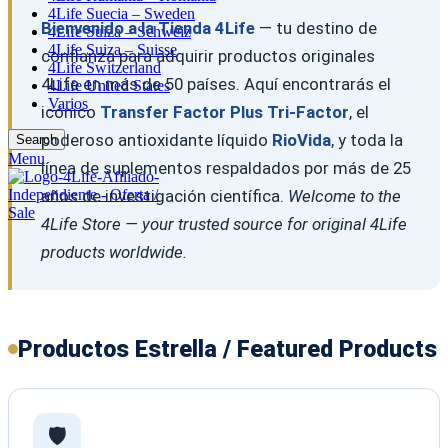
4Life Suecia – Sweden
Bienvenido a la Tienda 4Life
— tu destino de
4Life Suiza – Schweiz
4Life Suiza – Suisse
confianza para adquirir productos originales
4Life Switzerland
4Life en más de 50 países. Aquí encontrarás el
4Life United States
Varios
icónico
Transfer Factor Plus Tri-Factor
, el
poderoso antioxidante líquido
RioVida
, y toda la
Search
Menu
línea de suplementos respaldados por más de 25
años de investigación científica.
Welcome to the
4Life Store — your trusted source for original 4Life
products worldwide.
Productos Estrella / Featured Products
🛡️