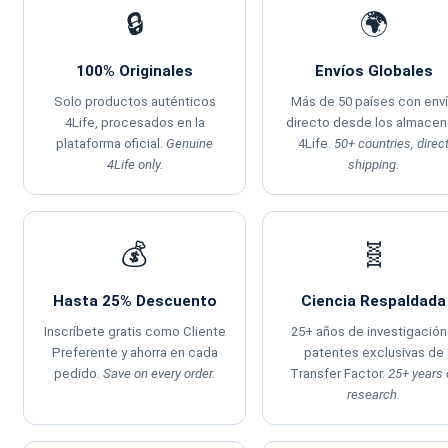
🔒
🌍
100% Originales
Envíos Globales
Solo productos auténticos
Más de 50 países con env
4Life, procesados en la
directo desde los almace
plataforma oficial.
Genuine
4Life.
50+ countries, direc
4Life only.
shipping.
💰
🧬
Hasta 25% Descuento
Ciencia Respaldada
Inscríbete gratis como Cliente
25+ años de investigación
Preferente y ahorra en cada
patentes exclusivas de
pedido.
Save on every order.
Transfer Factor.
25+ years 
research.