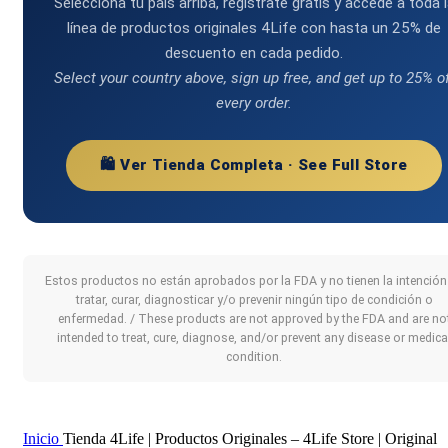
Selecciona tu país arriba, regístrate gratis y accede a toda 
línea de productos originales 4Life con hasta un 25% de
descuento en cada pedido.
Select your country above, sign up free, and get up to 25% o
every order.
🛍️ Ver Tienda Completa · See Full Store
Estos productos no están aprobados por la FDA y no tienen la intención
tratar, curar, diagnosticar y/o prevenir ningún tipo de condición o
enfermedad. / These products are not approved by the FDA and are no
intended to treat, cure, diagnose, and/or prevent any disease or medica
condition.
Inicio
Tienda 4Life | Productos Originales – 4Life Store | Original