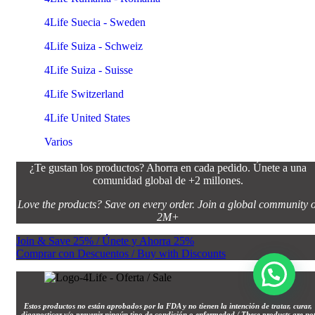
4Life Suecia - Sweden
4Life Suiza - Schweiz
4Life Suiza - Suisse
4Life Switzerland
4Life United States
Varios
¿Te gustan los productos? Ahorra en cada pedido. Únete a una
comunidad global de +2 millones.
Love the products? Save on every order. Join a global community o
2M+
Join & Save 25% / Únete y Ahorra 25%
Comprar con Descuentos / Buy with Discounts
Estos productos no están aprobados por la FDA y no tienen la intención de tratar, curar,
diagnosticar y/o prevenir ningún tipo de condición o enfermedad / These products are no