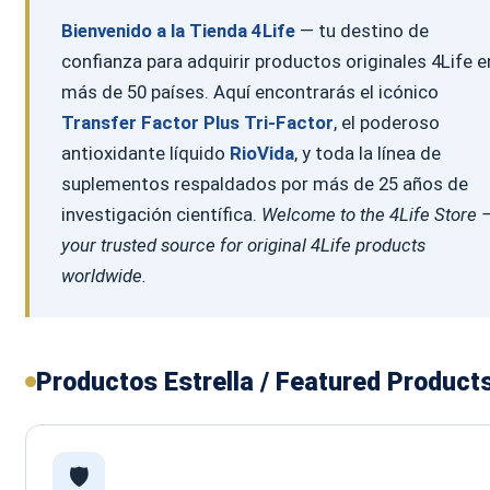
4Life Suecia – Sweden
Bienvenido a la Tienda 4Life
— tu destino de
4Life Suiza – Schweiz
4Life Suiza – Suisse
confianza para adquirir productos originales 4Life e
4Life Switzerland
más de 50 países. Aquí encontrarás el icónico
4Life United States
Varios
Transfer Factor Plus Tri-Factor
, el poderoso
antioxidante líquido
RioVida
, y toda la línea de
Search
Menu
suplementos respaldados por más de 25 años de
investigación científica.
Welcome to the 4Life Store 
your trusted source for original 4Life products
worldwide.
Productos Estrella / Featured Product
🛡️