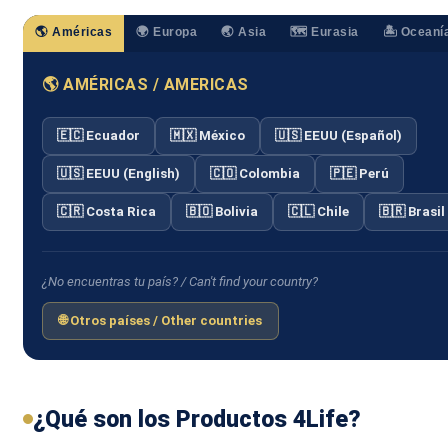
🌎 Américas
🌍 Europa
🌏 Asia
🗺️ Eurasia
🏝️ Oceaní
🌎 AMÉRICAS / AMERICAS
🇪🇨 Ecuador
🇲🇽 México
🇺🇸 EEUU (Español)
🇺🇸 EEUU (English)
🇨🇴 Colombia
🇵🇪 Perú
🇨🇷 Costa Rica
🇧🇴 Bolivia
🇨🇱 Chile
🇧🇷 Brasil
¿No encuentras tu país? / Can't find your country?
🌐 Otros países / Other countries
¿Qué son los Productos 4Life?