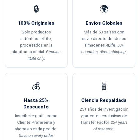
🔒
🌍
100% Originales
Envíos Globales
Solo productos
Más de 50 países con
auténticos 4Life,
envío directo desde los
procesados en la
almacenes 4Life.
50+
plataforma oficial.
Genuine
countries, direct shipping.
4Life only.
💰
🧬
Hasta 25%
Ciencia Respaldada
Descuento
25+ años de investigación
Inscríbete gratis como
y patentes exclusivas de
Cliente Preferente y
Transfer Factor.
25+ years
ahorra en cada pedido.
of research.
Save on every order.