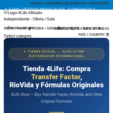
PAISES / COUNTRIES
DESCUENTOS / DISCOUNTS
🔥 5,000+ VENTAS MENSUALES. ¡CONFIANZA Y
CALIDAD! --- 🔥 5,000+ MONTHLY SALES. TRUST AND
QUALITY!
INICIO / HOME 🏠
TIENDA / SHOP 🛍️
INSCRÍBETE / SIGN UP 📝
NEGOCIO 4LIFE / 4LIFE BUSINESS
TIENDA OFICIAL / OFFICIAL STORE 🔒
PAÍS / COUNTRY 🌎
Select category
Search
Menu
✔ TIENDA OFICIAL · 4LIFE STORE ·
DISTRIBUIDOR INTERNACIONAL
Tienda 4Life: Compra
Transfer Factor
,
RioVida y Fórmulas Originales
4Life Store — Buy Transfer Factor, RioVida, and Other
Original Formulas