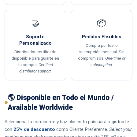
🤝
📦
Soporte
Pedidos Flexibles
Personalizado
Compra puntual o
Distribuidor certificado
suscripción mensual. Sin
disponible para guiarte en
compromisos.
One-time or
tu compra.
Certified
subscription.
distributor support.
🌎 Disponible en Todo el Mundo /
Available Worldwide
Selecciona tu continente y haz clic en tu país para registrarte
con
25% de descuento
como Cliente Preferente.
Select your
continent and click your country to sign up with 25% off as a