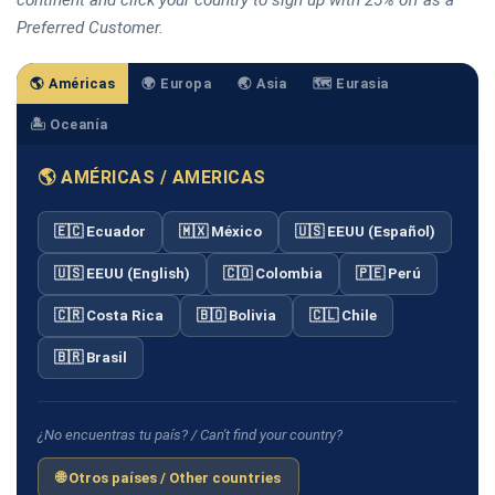
Preferred Customer.
🌎 Américas
🌍 Europa
🌏 Asia
🗺️ Eurasia
🏝️ Oceanía
🌎 AMÉRICAS / AMERICAS
🇪🇨 Ecuador
🇲🇽 México
🇺🇸 EEUU (Español)
🇺🇸 EEUU (English)
🇨🇴 Colombia
🇵🇪 Perú
🇨🇷 Costa Rica
🇧🇴 Bolivia
🇨🇱 Chile
🇧🇷 Brasil
¿No encuentras tu país? / Can't find your country?
🌐 Otros países / Other countries