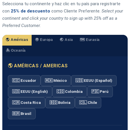
Selecciona tu continente y haz clic en tu país para registrarte
con
25% de descuento
como Cliente Preferente.
Select your
continent and click your country to sign up with 25% off as a
Preferred Customer.
🌎 Américas
🌍 Europa
🌏 Asia
🗺️ Eurasia
🏝️ Oceanía
🌎 AMÉRICAS / AMERICAS
🇪🇨 Ecuador
🇲🇽 México
🇺🇸 EEUU (Español)
🇺🇸 EEUU (English)
🇨🇴 Colombia
🇵🇪 Perú
🇨🇷 Costa Rica
🇧🇴 Bolivia
🇨🇱 Chile
🇧🇷 Brasil