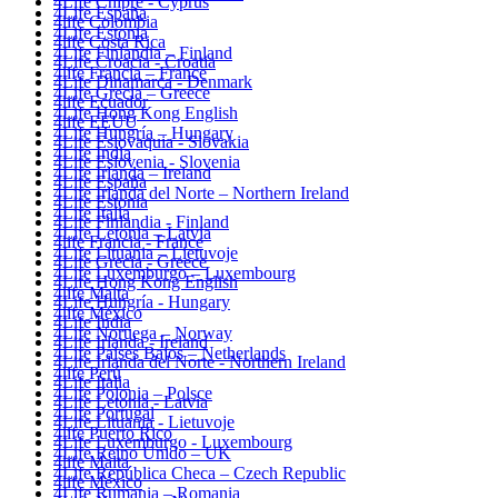
4Life Chipre - Cyprus
4Life España
4life Colombia
4Life Estonia
4life Costa Rica
4Life Finlandia – Finland
4Life Croacia - Croatia
4life Francia – France
4Life Dinamarca - Denmark
4Life Grecia – Greece
4life Ecuador
4Life Hong Kong English
4life EEUU
4Life Hungría – Hungary
4Life Eslovaquia - Slovakia
4Life India
4Life Eslovenia - Slovenia
4Life Irlanda – Ireland
4Life España
4Life Irlanda del Norte – Northern Ireland
4Life Estonia
4Life Italia
4Life Finlandia - Finland
4Life Letonia – Latvia
4life Francia - France
4Life Lituania – Lietuvoje
4Life Grecia - Greece
4Life Luxemburgo – Luxembourg
4Life Hong Kong English
4life Malta
4Life Hungría - Hungary
4life México
4Life India
4Life Noruega – Norway
4Life Irlanda - Ireland
4Life Paises Bajos – Netherlands
4Life Irlanda del Norte - Northern Ireland
4life Perú
4Life Italia
4Life Polonia – Polsce
4Life Letonia - Latvia
4Life Portugal
4Life Lituania - Lietuvoje
4life Puerto Rico
4Life Luxemburgo - Luxembourg
4Life Reino Unido – UK
4life Malta
4Life República Checa – Czech Republic
4life México
4Life Rumania – Romania