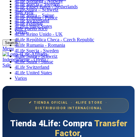
4Life Noruega - Norway
4Life Suecia – Sweden
4Life Paises Bajos - Netherlands
4Life Suiza – Schweiz
4life Perú
4Life Suiza – Suisse
4Life Polonia - Polsce
4Life Switzerland
4Life Portugal
4Life United States
4life Puerto Rico
Varios
4Life Reino Unido - UK
4Life República Checa - Czech Republic
Search
4Life Rumania - Romania
Menu
4Life Suecia - Sweden
4Life Suiza - Schweiz
4Life Suiza - Suisse
4Life Switzerland
4Life United States
Varios
✔ TIENDA OFICIAL · 4LIFE STORE ·
DISTRIBUIDOR INTERNACIONAL
Tienda 4Life: Compra
Transfer
Factor
,