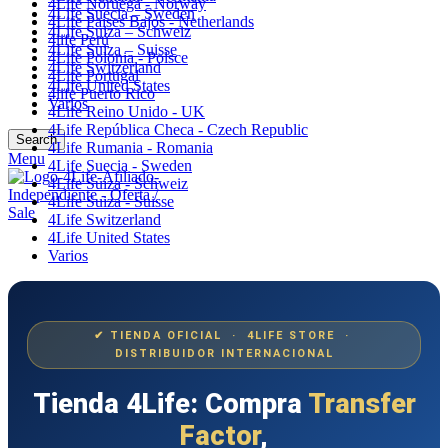
4Life Noruega - Norway
4Life Suecia – Sweden
4Life Paises Bajos - Netherlands
4Life Suiza – Schweiz
4life Perú
4Life Suiza – Suisse
4Life Polonia - Polsce
4Life Switzerland
4Life Portugal
4Life United States
4life Puerto Rico
Varios
4Life Reino Unido - UK
4Life República Checa - Czech Republic
Search
4Life Rumania - Romania
Menu
4Life Suecia - Sweden
4Life Suiza - Schweiz
4Life Suiza - Suisse
4Life Switzerland
4Life United States
Varios
✔ TIENDA OFICIAL · 4LIFE STORE ·
DISTRIBUIDOR INTERNACIONAL
Tienda 4Life: Compra
Transfer
Factor
,