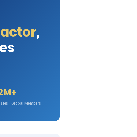
Factor
,
les
2M+
ales · Global Members