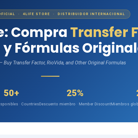
OFICIAL · 4LIFE STORE · DISTRIBUIDOR INTERNACIONAL
fe: Compra
Transfer 
 y Fórmulas Origina
 — Buy Transfer Factor, RioVida, and Other Original Formulas
50+
25%
isponibles · Countries
Descuento miembro · Member Discount
Miembros glob