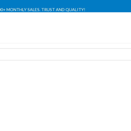
,000+ MONTHLY SALES. TRUST AND QUALITY!
TIENDA OFICIAL / OFFICIAL STORE 🔒