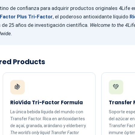
ino de confianza para adquirir productos originales 4Life 
Factor Plus Tri-Factor
, el poderoso antioxidante líquido
Ri
e 25 años de investigación científica.
Welcome to the 4Life
dwide.
ured Products
🍇
💚
RioVida Tri-Factor Formula
Transfer 
La única bebida líquida del mundo con
Soporte espec
Transfer Factor. Rica en antioxidantes
del azúcar e
de açaí, granada, arándano y elderberry.
Transfer Fac
The world's only liquid Transfer Factor
inmune ópti