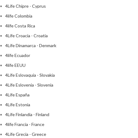
4Life Chipre - Cyprus
4life Colombia
4life Costa Rica
4Life Croacia - Croatia
4Life Dinamarca - Denmark
4life Ecuador
4life EEUU
4Life Eslovaquia - Slovakia
4Life Eslovenia - Slovenia
4Life España
4Life Estonia
4Life Finlandia - Finland
4life Francia - France
4Life Grecia - Greece