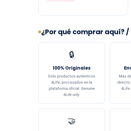
¿Por qué comprar aquí? /
🔒
100% Originales
En
Solo productos auténticos
Más de
4Life, procesados en la
directo
plataforma oficial.
Genuine
4Life
4Life only.
🤝