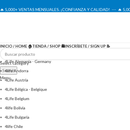
🔥 5,000+ VENTAS MENSUALES. ¡CONFIANZA Y CALIDAD! --- 🔥 5
INICIO / HOME 🏠
TIENDA / SHOP 🛍️
INSCRÍBETE / SIGN UP 📝
4Life Alemania - Germany
Select category
Search
4life Andorra
Menu
4Life Austria
4Life Bélgica - Belgique
4Life Belgium
4life Bolivia
4Life Bulgaria
4life Chile