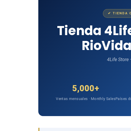
✔ TIENDA 
Tienda 4Li
RioVida
4Life Store
5,000+
Ventas mensuales · Monthly Sales
Países d