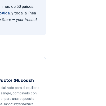
en más de 50 países.
oVida
, y toda la línea
 Store — your trusted
Factor Glucoach
ializado para el equilibrio
n sangre, combinado con
tor para una respuesta
ma.
Blood sugar balance