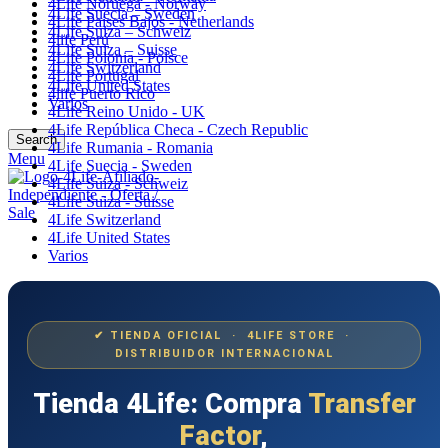
4Life Noruega - Norway
4Life Suecia – Sweden
4Life Paises Bajos - Netherlands
4Life Suiza – Schweiz
4life Perú
4Life Suiza – Suisse
4Life Polonia - Polsce
4Life Switzerland
4Life Portugal
4Life United States
4life Puerto Rico
Varios
4Life Reino Unido - UK
4Life República Checa - Czech Republic
Search
4Life Rumania - Romania
Menu
4Life Suecia - Sweden
4Life Suiza - Schweiz
4Life Suiza - Suisse
4Life Switzerland
4Life United States
Varios
✔ TIENDA OFICIAL · 4LIFE STORE ·
DISTRIBUIDOR INTERNACIONAL
Tienda 4Life: Compra
Transfer
Factor
,