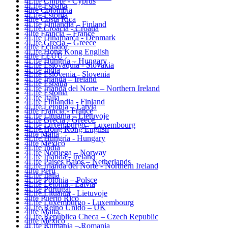
4Life Chipre - Cyprus
4Life España
4life Colombia
4Life Estonia
4life Costa Rica
4Life Finlandia – Finland
4Life Croacia - Croatia
4life Francia – France
4Life Dinamarca - Denmark
4Life Grecia – Greece
4life Ecuador
4Life Hong Kong English
4life EEUU
4Life Hungría – Hungary
4Life Eslovaquia - Slovakia
4Life India
4Life Eslovenia - Slovenia
4Life Irlanda – Ireland
4Life España
4Life Irlanda del Norte – Northern Ireland
4Life Estonia
4Life Italia
4Life Finlandia - Finland
4Life Letonia – Latvia
4life Francia - France
4Life Lituania – Lietuvoje
4Life Grecia - Greece
4Life Luxemburgo – Luxembourg
4Life Hong Kong English
4life Malta
4Life Hungría - Hungary
4life México
4Life India
4Life Noruega – Norway
4Life Irlanda - Ireland
4Life Paises Bajos – Netherlands
4Life Irlanda del Norte - Northern Ireland
4life Perú
4Life Italia
4Life Polonia – Polsce
4Life Letonia - Latvia
4Life Portugal
4Life Lituania - Lietuvoje
4life Puerto Rico
4Life Luxemburgo - Luxembourg
4Life Reino Unido – UK
4life Malta
4Life República Checa – Czech Republic
4life México
4Life Rumania – Romania