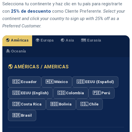
Selecciona tu continente y haz clic en tu país para registrarte
con
25% de descuento
como Cliente Preferente.
Select your
continent and click your country to sign up with 25% off as a
Preferred Customer.
🌎 Américas
🌍 Europa
🌏 Asia
🗺️ Eurasia
🏝️ Oceanía
🌎 AMÉRICAS / AMERICAS
🇪🇨 Ecuador
🇲🇽 México
🇺🇸 EEUU (Español)
🇺🇸 EEUU (English)
🇨🇴 Colombia
🇵🇪 Perú
🇨🇷 Costa Rica
🇧🇴 Bolivia
🇨🇱 Chile
🇧🇷 Brasil