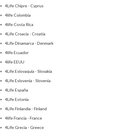
4Life Chipre - Cyprus
4life Colombia
4life Costa Rica
4Life Croacia - Croatia
4Life Dinamarca - Denmark
4life Ecuador
4life EEUU
4Life Eslovaquia - Slovakia
4Life Eslovenia - Slovenia
4Life España
4Life Estonia
4Life Finlandia - Finland
4life Francia - France
4Life Grecia - Greece