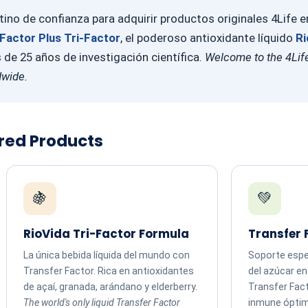
ino de confianza para adquirir productos originales 4Life 
Factor Plus Tri-Factor
, el poderoso antioxidante líquido
Ri
e 25 años de investigación científica.
Welcome to the 4Life
dwide.
ured Products
🍇
💚
RioVida Tri-Factor Formula
Transfer 
La única bebida líquida del mundo con
Soporte espec
Transfer Factor. Rica en antioxidantes
del azúcar e
de açaí, granada, arándano y elderberry.
Transfer Fac
The world's only liquid Transfer Factor
inmune ópti