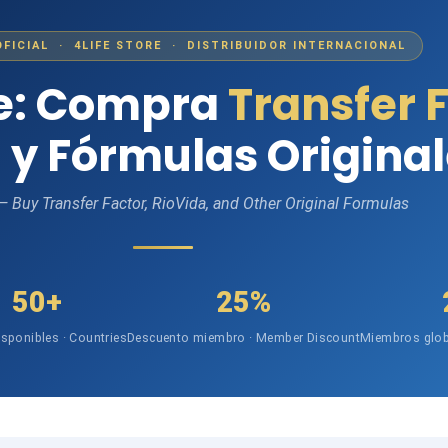
OFICIAL · 4LIFE STORE · DISTRIBUIDOR INTERNACIONAL
fe: Compra
Transfer 
 y Fórmulas Origina
 — Buy Transfer Factor, RioVida, and Other Original Formulas
50+
25%
isponibles · Countries
Descuento miembro · Member Discount
Miembros glob