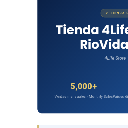
✔ TIENDA 
Tienda 4Li
RioVida
4Life Store
5,000+
Ventas mensuales · Monthly Sales
Países d