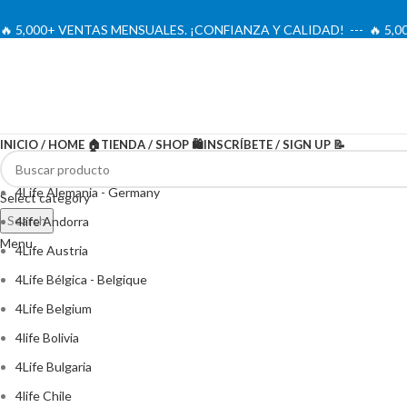
🔥 5,000+ VENTAS MENSUALES. ¡CONFIANZA Y CALIDAD! --- 🔥 5
INICIO / HOME 🏠
TIENDA / SHOP 🛍️
INSCRÍBETE / SIGN UP 📝
4Life Alemania - Germany
Select category
Search
4life Andorra
Menu
4Life Austria
4Life Bélgica - Belgique
4Life Belgium
4life Bolivia
4Life Bulgaria
4life Chile