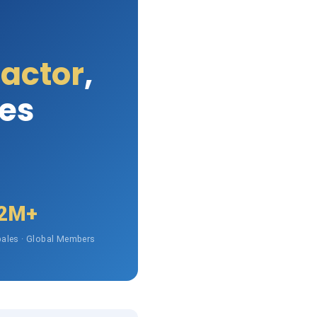
Factor
,
les
2M+
ales · Global Members