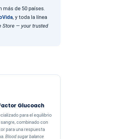
en más de 50 países.
oVida
, y toda la línea
 Store — your trusted
Factor Glucoach
ializado para el equilibrio
n sangre, combinado con
tor para una respuesta
ma.
Blood sugar balance