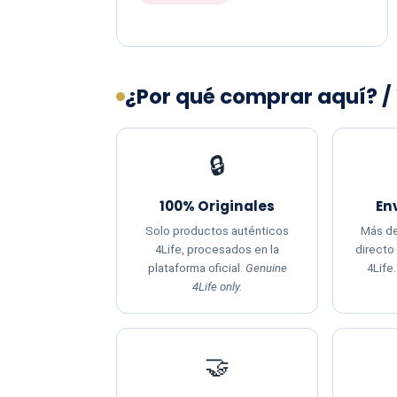
¿Por qué comprar aquí? /
🔒
100% Originales
En
Solo productos auténticos
Más de
4Life, procesados en la
directo
plataforma oficial.
Genuine
4Life
4Life only.
🤝