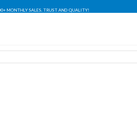
,000+ MONTHLY SALES. TRUST AND QUALITY!
TIENDA OFICIAL / OFFICIAL STORE 🔒